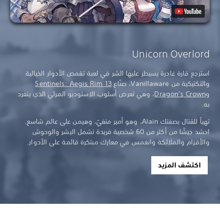
Unicorn Overlord
استرجع قارة غادرة يسيطر عليها الشر في لعبة تقمص الأدوار الخيالية
والتكتيكية من Vanillaware، صنّاع
13 Sentinels: Aegis Rim
و
Dragon’s Crown
، وهي تعرض أسلوب الاستوديو المرئي الذي يتفرد
به.
تهيأ للقتال بصفتك Alain، وهو أمير منفيّ، وهيمن على عالم شاسع.
احشد جيشًا من أكثر من 60 شخصية فريدة تشمل البشر والوحوش
والأقزام والملائكة وانغمس في معارك مبتكرة قائمة على الأدوار.
اكتشف المزيد