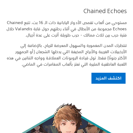
Chained Echoes
مستوحى من ألعاب تقمص الأدوار اليابانية ذات الـ 16 بت، تتبع Chained
Echoes مجموعة من الأبطال في أثناء رحلتهم حول قارة Valandis خلال
فترة حرب بين ثلاث ممالك - حرب طويلة أثرت على عدة أجيال.
تنتظرك المدن المغمورة والسهول المعرضة للرياح، بالإضافة إلى
الأرخبيلات الغريبة والأبراج المخيفة التي يدخلها الشجعان (أو الجمهور
الأكثر جنونًا) فقط. تول قيادة الروبوتات العملاقة وواجه التنانين في هذه
اللعبة العاطفية المثيرة التي تعتز بألعاب المغامرات في الماضي.
اكتشف المزيد