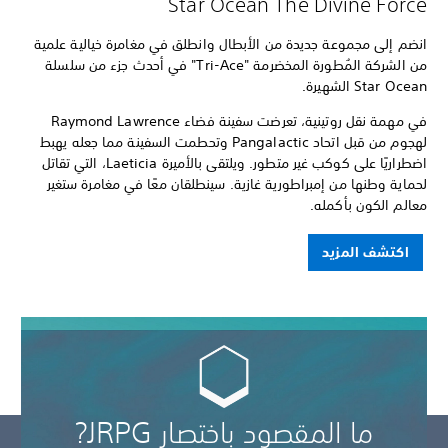
Star Ocean The Divine Force
انضم إلى مجموعة جديدة من الأبطال وانطلق في مغامرة خيالية علمية
من الشركة المُطورة المخضرمة "Tri-Ace" في أحدث جزء من سلسلة
Star Ocean الشهيرة.
في مهمة نقل روتينية، تعرضت سفينة فضاء Raymond Lawrence
لهجوم من قبل اتحاد Pangalactic وتحطمت السفينة مما جعله يهبط
اضطراريًا على كوكب غير متطور. ويلتقى بالأميرة Laeticia، التي تقاتل
لحماية وطنها من إمبراطورية غازية. سينطلقان معًا في مغامرة ستغير
معالم الكون بأكمله.
اكتشف المزيد
ما المقصود باختصار JRPG?