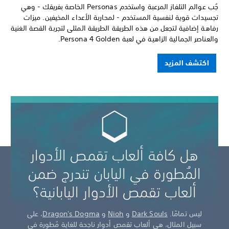
جُب عوالم التلفاز المرعبة واستخدم Personas الخاصة بفريقك - وهي
تجسيدات قوية لنفسية المستخدم - لمحاربة الأعداء المخيفين. ميزات
رفاهة إضافية لتجعل من هذه الطريقة الطريقة المثلى لتجربة القصة الغنية
والعناصر الجمالية الزاهية في لعبة Persona 4 Golden.
اكتشف المزيد
هل كافة ألعاب تقمص الأدوار
المُطورة في اليابان تندرج ضمن
ألعاب تقمص الأدوار اليابانية؟
ليس تمامًا.
Dark Souls
و
Nioh
و
Dragon's Dogma
، على
سبيل المثال، هي ألعاب تقمص أدوار ناجحة للغاية مُطورة في