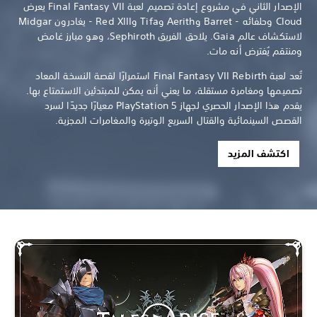
الإصدار الثاني في مشروع إعادة تصميم لعبة Final Fantasy VII يعرض
Cloud وحلفائه - Barret وAerith وTifa وRed XIII - يغادرون Midgar
لاستكشاف عالم Gaia. يلاحق الفريق Sephiroth، وهو مبارز غامض
ومنتقم يُفترض أنه مات.
تُعد لعبة Final Fantasy VII Rebirth استمرارًا لقصة النسخة المعاد
تصميمها ومغامرة مستقلة، ما يعني أنه يمكن للمبتدئين الاستمتاع بها.
يقدم هذا الإصدار الحصري لجهاز PlayStation 5 معيارًا جديدًا لسرد
القصص السينمائية والقتال السريع الوتيرة والمغامرات المجزية.
اكتشف المزيد