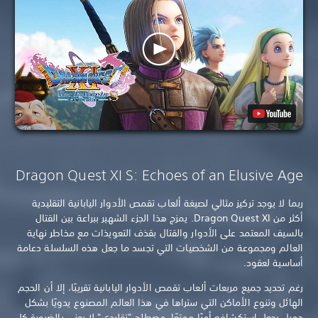
Dragon Quest XI S: Echoes of an Elusive Age
ربما لا يوجد تركيز مثالي لصيغة ألعاب تقمص الأدوار اليابانية التقليدية
أكثر من Dragon Quest XI. يمزج هذا الجزء الشهير ببراعة بين القتال
بالسيف المعتمد على الأدوار والقتال بقذف التعويذات مع مخاطر نهاية
العالم ومجموعة من الشخصيات التي تجسد ما جعل هذه السلسلة دعامة
أساسية لعقود.
رغم تحديد جميع مربعات ألعاب تقمص الأدوار اليابانية تقريبًا، إلا أن الحجم
الهائل وتنوع الأماكن التي ستراها في هذا العالم المصنوع يدويًا بشكل
جميل يجعل استكشافه أمرًا ممتعًا. مصطلح "تقليدي" لا يعني بالضرورة كل