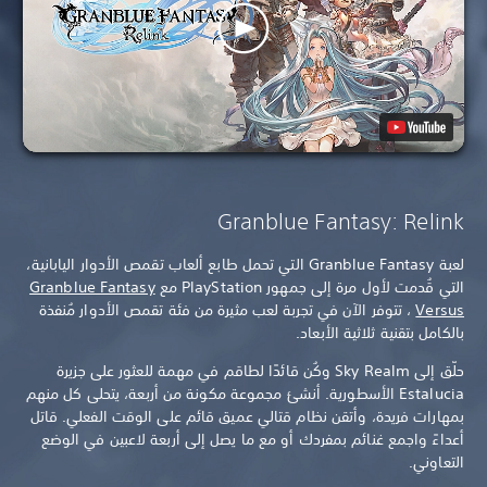
Granblue Fantasy: Relink
لعبة Granblue Fantasy التي تحمل طابع ألعاب تقمص الأدوار اليابانية،
التي قُدمت لأول مرة إلى جمهور PlayStation مع
Granblue Fantasy
Versus
، تتوفر الآن في تجربة لعب مثيرة من فئة تقمص الأدوار مُنفذة
بالكامل بتقنية ثلاثية الأبعاد.
حلّق إلى Sky Realm وكُن قائدًا لطاقم في مهمة للعثور على جزيرة
Estalucia الأسطورية. أنشئ مجموعة مكونة من أربعة، يتحلى كل منهم
بمهارات فريدة، وأتقن نظام قتالي عميق قائم على الوقت الفعلي. قاتل
أعداءً واجمع غنائم بمفردك أو مع ما يصل إلى أربعة لاعبين في الوضع
التعاوني.