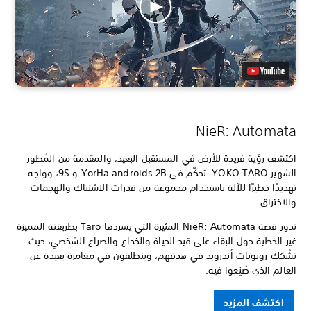
NieR: Automata
اكتشف رؤية فريدة للأرض في المستقبل البعيد، والمقدمة من المُطور
الشهير YOKO TARO. تحكّم في YorHa androids 2B و 9S، وواجه
تهديدًا خطيرًا للآلة باستخدام مجموعة من قدرات الاشتباك والهجمات
والاختراق.
تدور قصة NieR: Automata المثيرة التي يسردها Taro بطريقته المميزة
غير الخطية حول البقاء على قيد الحياة والخداع والصراع الشخصي، حيث
تشُكك روبوتات أندرويد في هدفهم، وينطلقون في مغامرة بعيدة عن
العالم الذي صُنِعوا فيه.
اكتشف المزيد