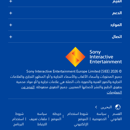
القيم
الدعم
الموارد
اتصال
© 2026 Sony Interactive Entertainment Europe Limited (SIEE)
جميع المحتويات وأسماء الألعاب والأسماء التجارية و/أو المظهر التجاري والعلامات
التجارية والصور الفنية والصورة ذات الصلة هي علامات تجارية و/أو مواد محمية
بحقوق الطبع والنشر لأصحابها المعنيين. جميع الحقوق محفوظة.
المزيد من
المعلومات
البحرين
القسم
سياسة
شروط استخدام
خريطة
سياسة
شروط
القانوني
الخصوصية
الموقع
الموقع
ملفات تعريف
استخدام
الإلكتروني
الارتباط
البرنامج