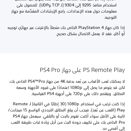
استخدام منافذ 9295 إلى 9304 (لـ TCP وUDP). للحصول على
معلومات حول هذه الإعدادات، راجع الإرشادات المقدَّمة مع جهاز
التوجيه.
إذا كان جهاز PlayStation 4 الخاص بك متصلاً بالإنترنت عبر جهازَي توجيه
أو أكثر، فقد لا يعمل الاتصال بشكل صحيح.
PS Remote Play على جهاز PS4 Pro
لا يمكنك لعب الألعاب عن بُعد بدقة 4K من جهاز PS4™Pro الخاص بك،
لكن قد يتوفر ما يصل إلى 1080p اعتمادًا على قيود الأجهزة وسعة
النطاق. ويقتصر ذلك على 720p على أجهزة PS4 القياسية.
إذا كنت ترغب في استخدام 1080p ‏(30 إطارًا في الثانية) لـ Remote
Play (اللعب عن بُعد)، فيجب أن يبلغ النطاق الترددي الواسع 15 ميجابت/
ثانية على الأقل سواء أكنت تقوم بالبث أو بالتلقي. سيعمل جهاز PS4
Pro الخاص بك على تكييف جودة البث من أجل زيادة ثبات طريقة اللعب
إلى أقصى حد.