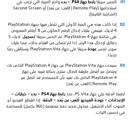
المس سريعًا
رابط جهاز PS4
>
بدء
واختر الميزة التي ترغب في
استخدامها (Remote Play (اللعب عن بُعد) أو Second Screen
(الشاشة الثانية)).
إذا كانت هذه هي المرة الأولى التي تتصل فيها بجهاز PlayStation
4 لديك، فينبغي عليك إدخال الرقم المكوّن من 8 أرقام المعروض
على شاشة جهاز PlayStation 4، ثم المس سريعًا
تسجيل
. لديك 5
دقائق لإدخال هذا الرمز. إذا لم تتمكن من القيام بذلك، فما عليك
سوى لمس
عودة
سريعًا على جهاز PlayStation Vita وستتلقى رمزًا
جديدًا.
سيبحث جهاز PlayStation Vita عن جهاز PlayStation 4 الخاص بك
ويتصل عبر أفضل طريقة اتصال. سترى رسالة تنبيه على جهاز
PlayStation 4 الخاص بك تفيد بأن المستخدم قد اتصل عبر
Remote Play (اللعب عن بُعد).
لضبط الدقة على جهاز PS Vita، حدد
رابط جهاز PS4
>
بدء
>
خيارات
>
الإعدادات
>
جودة الفيديو لّلعب عن بُعد
>
الدقة
. إذا انقطع الفيديو أو
الصوت أثناء التشغيل، فحاول تحديد دقة منخفضة (360 بكسل) للمساعدة
في تحسين الثبات.