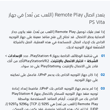
يتعذر اتصال Remote Play (اللعب عن بُعد) في جهاز
PS Vita
إذا تعذر عليك توصيل Remote Play (اللعب عن بُعد)، فقد يكون جدار
الحماية يحظر الاتصال. قد تحتاج إلى فتح منافذ معينة على جهاز التوجيه
الخاص بك لإجراء اتصال. للمساعدة في هذه العملية، اتصل بالشركة
المُصنّعة لجهاز التوجيه لديك.
في شاشة الوظائف الخاصة بجهاز PlayStation 4، حدد
الإعدادات
>
الشبكة
>
اختبار الاتصال بالإنترنت
. ‏PlayStationVR2‏تأكد من أنك
قادر على الاتصال بالإنترنت وPlayStation على حد سواء.
إذا كان جهاز التوجيه الخاص بك يدعم UPnP، فاعمل على تمكينه
على جهاز التوجيه.
إذا لم يدعم جهاز التوجيه الخاص بك UPnP، فاضبط إعداد إعادة
توجيه منفذ جهاز التوجيه للسماح بالاتصال بجهاز PlayStation 4
الخاص بك من الإنترنت. أرقام المنافذ المستخدمة بواسطة
Remote Play (اللعب عن بُعد) هي 9295 (لـ TCP) و9296 و9297 (لـ
UDP). إذا لم تكن هذه المنافذ متوفرة، فقد يكون من الممكن