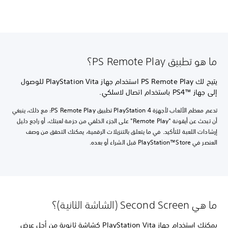
ما هو تطبيق PS Remote Play؟
يتيح لك PS Remote Play استخدام جهاز PlayStation Vita للوصول
إلى جهاز PS4™‎ باستخدام اتصال لاسلكي.
تدعم معظم الألعاب لأجهزة PlayStation 4 تطبيق PS Remote Play؛ مع ذلك، ينبغي
أن تبحث عن أيقونة "Remote Play" على الجزء الخلفي من حزمة لعبتك، أو راجع دليل
إرشادات اللعبة للتأكيد. في ما يتعلق بالتنزيلات الرقمية، يمكنك التحقق من وصف
العنصر في PlayStation™Store قبل الشراء أو بعده.
ما هي Second Screen (الشاشة الثانية)؟
يمكنك استخدام جهاز PlayStation Vita كشاشة ثانوية من أجل عرض