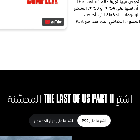
سواء كانت هذه هي المرة الأولى التي تخوض فيها تجربة عالم The Last of
Us أو كنت لاعبًا يعود إلى السلسلة بعد أن لعبها على PS4® أو PS3®، استمتع
لرسومات المذهلة التي أصبحت
ممكنة بفضل جهاز PlayStation®5 مع المحتوى الإضافي الذي صدر مع Part
اشترِ THE LAST OF US PART II المحسّنة
اشترِها على PS5
اشترها على جهاز الكمبيوتر