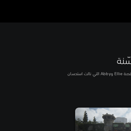
استمتع بمجموعة من التحسينات التقنية الجديدة التي تجعل من The Last of Us Part II المحسّنة الطريقة المُثلى للعب قصة Ellie وAbby التي نالت استحسان