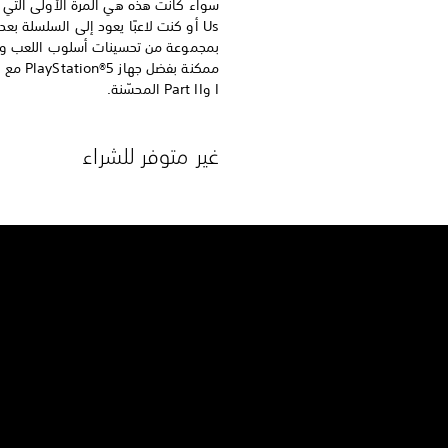
بمجموعة من تحسينات أسلوب اللعب وا
I وPart II المحسّنة.
غير متوفر للشراء