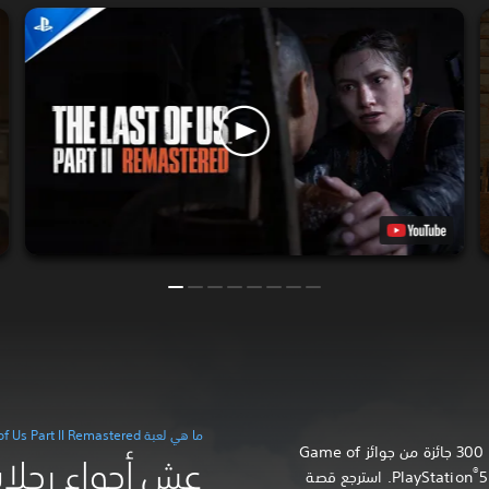
ما هي لعبة The Last of Us Part II Remastered؟
استمتع باللعبة الحائزة على أكثر من 300 جائزة من جوائز Game of
®
5. استرجع قصة