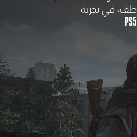
طف، في تجربة