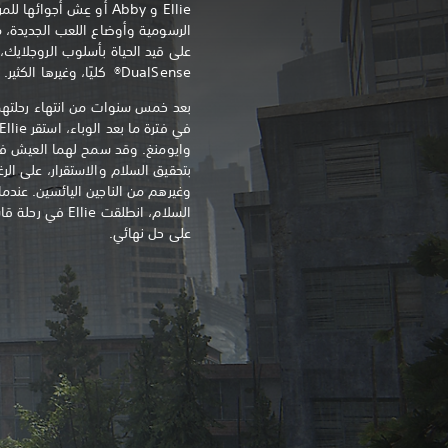
Ellie و Abby أو عِش أجوا
الرسومية وأوضاع اللعب الجديدة، 
على قيد الحياة بأسلوب الروجلايك،
DualSense® كليًا، وغيرها الكثير.
بعد خمس سنوات من انتهاء رحلتهما 
وايومنغ. وقد سمح لهما العيش في
بتحقيق السلام والاستقرار، على الر
وغيرهم من الناجين اليائسين. عند
السلام، انطلقت ie
على حل نهائي.