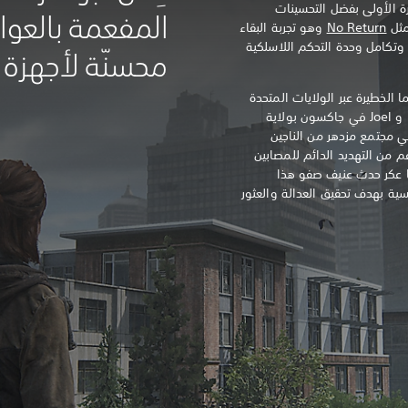
ئها للمرة الأولى بفضل التحسينات
المفعمة بالعوا
مثل
No Return
وهو تجربة البقاء
 وتكامل وحدة التحكم اللاسلكية
محسنّة لأجهزة PS5
الخطيرة عبر الولايات المتحدة
في فترة ما بعد الوباء، استقر Ellie و Joel في جاكسون بولاية
 مجتمع مزدهر من الناجين
غم من التهديد الدائم للمصابين
ما عكر حدث عنيف صفو هذا
Ell في رحلة قاسية بهدف تحقيق العدالة والعثور