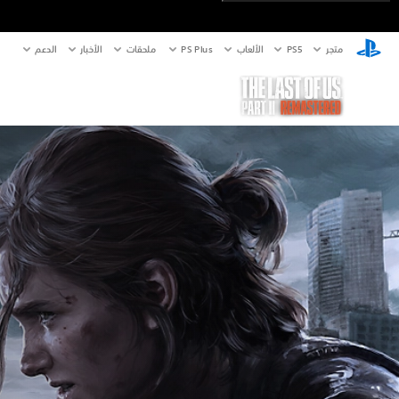
متجر
PS5‏
الألعاب
PS Plus
ملحقات
الأخبار
الدعم