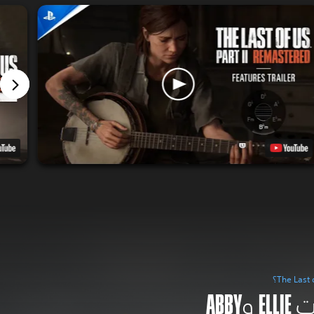
عِش أجواء رحلات ELLIE وABBY