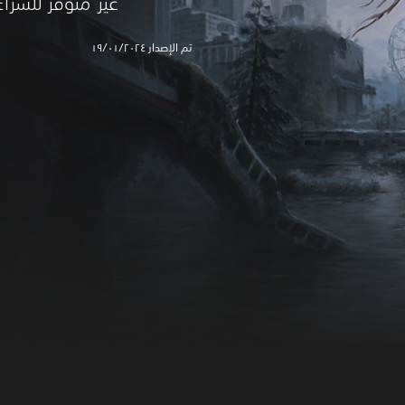
غير متوفر للشراء
تم الإصدار ١٩/٠١/٢٠٢٤