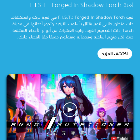
لعبة F.I.S.T.: Forged In Shadow Torch
لعبة F.I.S.T.: Forged In Shadow Torch هي لعبة حركة واستكشاف
ذات منظور جانبي تتميز بقتال بأسلوب الآركيد وتدور أحداثها في مدينة
Torch ذات التصميم الفريد. واجه العشرات من أنواع الأعداء المختلفة
حيث لكل منهم أسلحته وهجماته ويعملون جميعًا معًا للقضاء عليك.
اكتشف المزيد