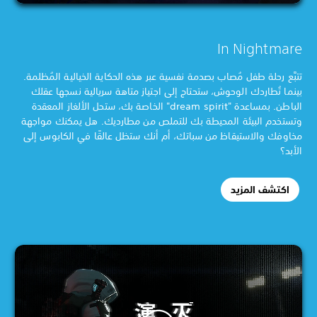
In Nightmare
تتبَّع رحلة طفل مُصاب بصدمة نفسية عبر هذه الحكاية الخيالية المُظلمة.
بينما تُطاردك الوحوش، ستحتاج إلى اجتياز متاهة سريالية نسجها عقلك
الباطن. بمساعدة "dream spirit" الخاصة بك، ستحل الألغاز المعقدة
وتستخدم البيئة المحيطة بك للتملص من مطارديك. هل يمكنك مواجهة
مخاوفك والاستيقاظ من سباتك، أم أنك ستظل عالقًا في الكابوس إلى
الأبد؟
اكتشف المزيد