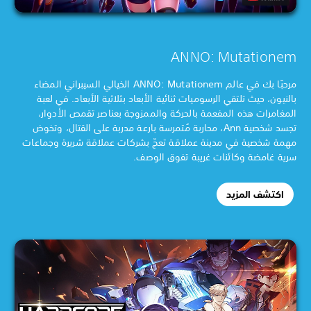
ANNO: Mutationem
مرحبًا بك في عالم ANNO: Mutationem الخيالي السيبراني المضاء
بالنيون، حيث تلتقي الرسوميات ثنائية الأبعاد بثلاثية الأبعاد. في لعبة
المغامرات هذه المفعمة بالحركة والممزوجة بعناصر تقمص الأدوار،
تجسد شخصية Ann، محاربة مُتمرسة بارعة مدربة على القتال، وتخوض
مهمة شخصية في مدينة عملاقة تعجّ بشركات عملاقة شريرة وجماعات
سرية غامضة وكائنات غريبة تفوق الوصف.
اكتشف المزيد