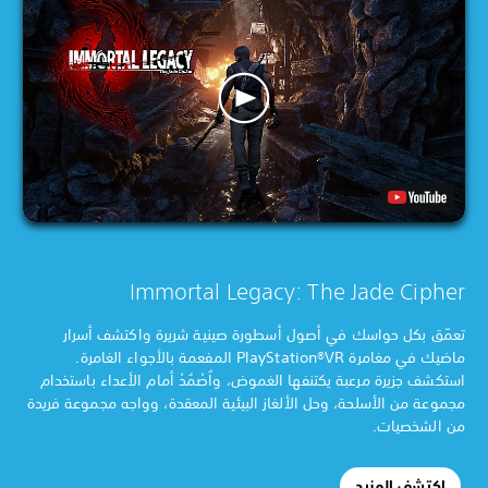
Immortal Legacy: The Jade Cipher
تعمّق بكل حواسك في أصول أسطورة صينية شريرة واكتشف أسرار
ماضيك في مغامرة PlayStation®VR المفعمة بالأجواء الغامرة.
استكشف جزيرة مرعبة يكتنفها الغموض، واُصْمُدْ أمام الأعداء باستخدام
مجموعة من الأسلحة، وحل الألغاز البيئية المعقدة، وواجه مجموعة فريدة
من الشخصيات.
اكتشف المزيد