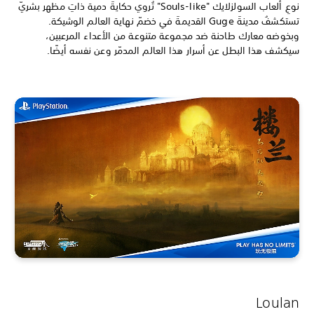
نوعِ ألعاب السولزلايك "Souls-like" تُروي حكايةَ دمية ذاتِ مظهر بشريّ
تستكشفُ مدينةَ Guge القديمةَ في خضمّ نهاية العالم الوشيكة.
وبخوضه معارك طاحنة ضد مجموعة متنوعة من الأعداء المرعبين،
سيكشف هذا البطل عن أسرار هذا العالم المدمّر وعن نفسه أيضًا.
Loulan