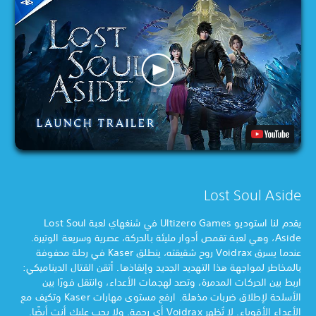
Lost Soul Aside
يقدم لنا استوديو Ultizero Games في شنغهاي لعبة Lost Soul
Aside، وهي لعبة تقمص أدوار مليئة بالحركة، عصرية وسريعة الوتيرة.
عندما يسرق Voidrax روح شقيقته، ينطلق Kaser في رحلة محفوفة
بالمخاطر لمواجهة هذا التهديد الجديد وإنقاذها. أتقن القتال الديناميكي:
اربط بين الحركات المدمرة، وتصد لهجمات الأعداء، وانتقل فورًا بين
الأسلحة لإطلاق ضربات مذهلة. ارفع مستوى مهارات Kaser وتكيف مع
الأعداء الأقوياء. لا تُظهر Voidrax أي رحمة. ولا يجب عليك أنت أيضًا.