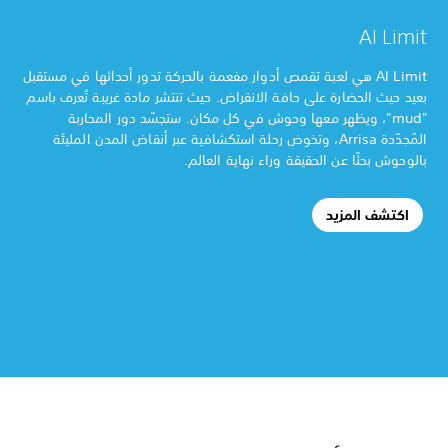
AI Limit
AI Limit هي لعبة تقمص أدوار مفعمة بالحركة تدور أحداثها في مستقبل
بعيد حيث الحضارة على حافة الانقراض. حيث تنتشر مادة غريبة تُعرف باسم
"mud"، ويظهر معها وحوش في كل مكان. ستجسّد دور المحاربة
المُجدّدة Arrisa، وتخوض رحلة استكشافية عبر أنقاض المدن المليئة
بالوحوش بحثًا عن الحقيقة وراء نهاية العالم.
اكتشف المزيد