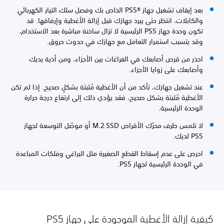
بعد إيقاف تشغيل جهاز PS5®‎ الخاص بك وفصل سلك التيار الكهربائي
والكابلات، انتظر حتى يبرد جهازك قبل إزالة الأغطية وإرفاقها. قد
تكون وحدة جهاز PS5 الرئيسية لا تزال ساخنة مباشرة بعد الاستخدام،
وقد يتسبب استمرار التعامل مع جهازك في حدوث حروق.
احذر من قرص أصابعك في الفراغات بين الأجزاء، ومن أذية يديك
وأصابعك على زوايا الأجزاء.
عند تشغيل جهازك، تأكد من أن الأغطية مُثبتة بشكلٍ صحيح. إذا لم تكن
الأغطية مُثبتة بشكل صحيح، فقد يؤدي ذلك إلى ارتفاع درجة حرارة
الوحدة الرئيسية.
لا تلمس طرف محرّك الأقراص M.2 SSD أو موصّل التوسعة لجهاز
PS5 لديك.
احرص على عدم إسقاط القطع الصغيرة مثل البراغي وفلكات المباعدة
في الوحدة الرئيسية لجهاز PS5.
كيفية إزالة الأغطية الموجودة على جهاز PS5