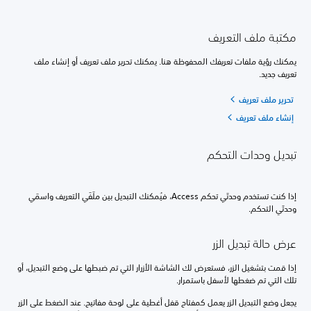
مكتبة ملف التعريف
يمكنك رؤية ملفات تعريفك المحفوظة هنا. يمكنك تحرير ملف تعريف أو إنشاء ملف
تعريف جديد.
تحرير ملف تعريف
إنشاء ملف تعريف
تبديل وحدات التحكم
إذا كنت تستخدم وحدتَي تحكم Access، فيُمكنك التبديل بين ملَفَي التعريف واسمَي
وحدتَي التحكم.
عرض حالة تبديل الزر
إذا قمت بتشغيل الزر، فستعرض لك الشاشة الأزرار التي تم ضبطها على وضع التبديل، أو
تلك التي تم ضغطها لأسفل باستمرار.
يجعل وضع التبديل الزر يعمل كمفتاح قفل أغطية على لوحة مفاتيح. عند الضغط على الزر