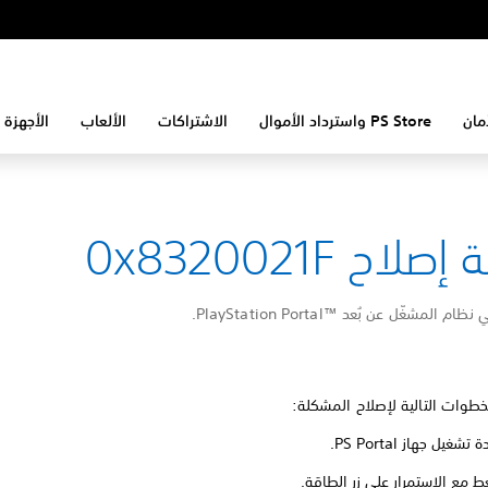
مان
PS Store واسترداد الأموال
الاشتراكات
الألعاب
الأجهزة 
لاح 0x8320021F
مشغّل عن بُعد PlayStation Portal™‎.
الخطوات التالية لإصلاح المشكلة:
تشغيل جهاز PS Portal.
 مع الاستمرار على زر الطاقة.