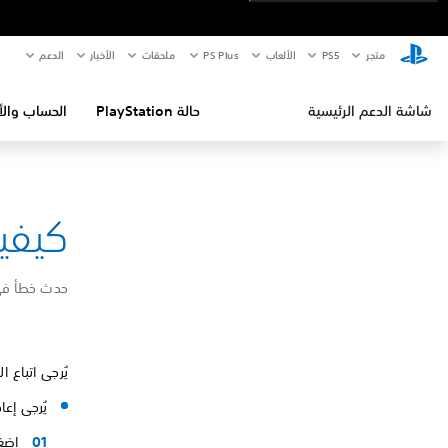
متجر
PS5‏
الألعاب
PS Plus
ملحقات
الأخبار
الدعم
شاشة الدعم الرئيسية
حالة PlayStation
الحساب والأ
كيفية إص
حدث خطأ في نظام ال
يُرجى اتباع 
يُرجى إعادة 
اضغط