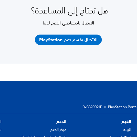
هل تحتاج إلى المساعدة؟
الاتصال باختصاصيي الدعم لدينا
الاتصال بقسم دعم PlayStation
0x8320021F
PlayStation Porta
القيم
الدعم
ا
البيئة
مركز الدعم
ش