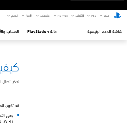
متجر
PS5‏
الألعاب
PS Plus
ملحقات
الأخبار
الدعم
شاشة الدعم الرئيسية
حالة PlayStation
الحساب والأ
كيفية إص
تعذر اتصال المشغّل عن بُعد 
قد تكون المشكلة في إعداد
Wi-Fi، فيُرجى الاتصال بمزوّد خدمة الإنترنت.