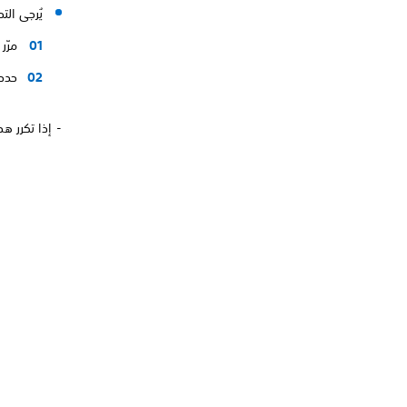
يُرجى التحقق من إع
مرّر إ
حدد
- إذا تكرر هذا 