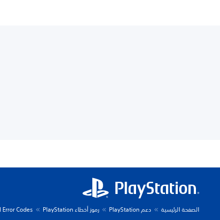
الصفحة الرئيسية
دعم PlayStation
رموز أخطاء PlayStation
l Error Codes