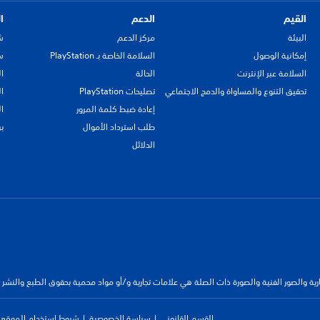
القيم
الدعم
ا
البيئة
مركز الدعم
ش
إمكانية الوصول
السلامة الخاصة بـ PlayStation
سي
السلامة عبر الإنترنت
الحالة
ا
تحقيق التنوع والمساواة والدمج الاجتماعي
تصليحات PlayStation
ا
إعادة ضبط كلمة المرور
ا
طلب استرداد الأموال
ب
الدلائل
جارية والصور الفنية والصورة ذات الصلة هي علامات تجارية و/أو مواد محمية بحقوق الطبع والنشر
القسم القانوني
سياسة الخصوصية
شروط استخدام الموقع ا