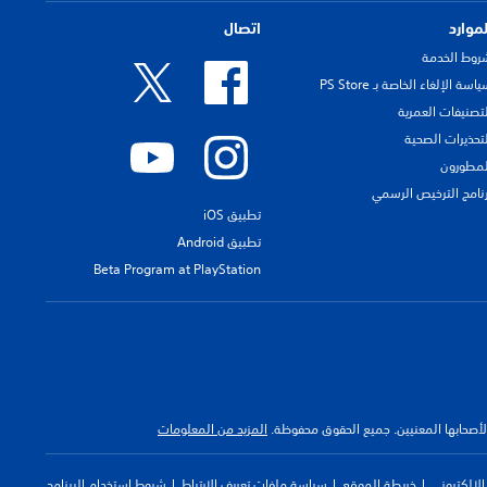
لموارد
اتصال
روط الخدمة
اسة الإلغاء الخاصة بـ PS Store
لتصنيفات العمرية
لتحذيرات الصحية
لمطورون
رنامج الترخيص الرسمي
تطبيق iOS
تطبيق Android
Beta Program at PlayStation
 لأصحابها المعنيين. جميع الحقوق محفوظة.
المزيد من المعلومات
لإلكتروني
خريطة الموقع
سياسة ملفات تعريف الارتباط
شروط استخدام البرنامج