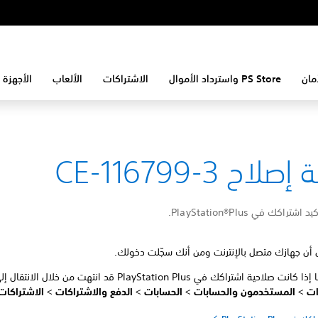
مان
PS Store واسترداد الأموال
الاشتراكات
الألعاب
الأجهزة 
لاح CE-116799-3
شتراكك في PlayStation®Plus.
 أن جهازك متصل بالإنترنت ومن أنك سجّلت دخولك.
ت صلاحية اشتراكك في PlayStation Plus قد انتهت من خلال الانتقال إلى
دات
>
المستخدمون والحسابات
>
الحسابات
>
الدفع والاشتراكات
>
الاشتراكات