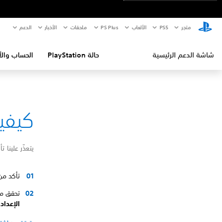
متجر
PS5‏
الألعاب
PS Plus
ملحقات
الأخبار
الدعم
شاشة الدعم الرئيسية
حالة PlayStation
الحساب والأ
كيفية إص
يتعذّر علينا تأكيد ا
تأكد من
تحقق ما إذا كان
الإعدا