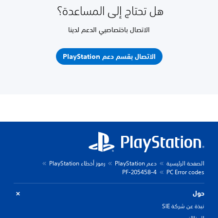
هل تحتاج إلى المساعدة؟
الاتصال باختصاصيي الدعم لدينا
الاتصال بقسم دعم PlayStation
الصفحة الرئيسية
دعم PlayStation
رموز أخطاء PlayStation
PF-205458-4
PC Error codes
حول
نبذة عن شركة SIE