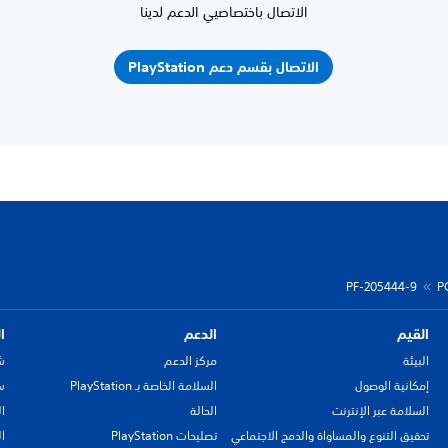
الاتصال باختصاصيي الدعم لدينا
الاتصال بقسم دعم PlayStation
PF-205444-9
P
القيم
الدعم
ا
البيئة
مركز الدعم
ش
إمكانية الوصول
السلامة الخاصة بـ PlayStation
سي
السلامة عبر الإنترنت
الحالة
ا
تحقيق التنوع والمساواة والدمج الاجتماعي
تصليحات PlayStation
ا