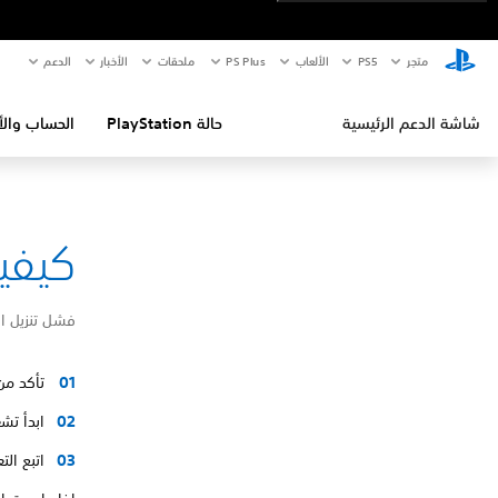
متجر
PS5‏
الألعاب
PS Plus
ملحقات
الأخبار
الدعم
شاشة الدعم الرئيسية
حالة PlayStation
الحساب والأ
كيفية إص
فشل تنزيل ا
تأكد من
ابدأ تشغيل ا
اتبع ال