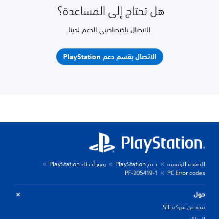
هل تحتاج إلى المساعدة؟
الاتصال باختصاصيي الدعم لدينا
الاتصال بقسم دعم PlayStation
الصفحة الرئيسية
دعم PlayStation
رموز أخطاء PlayStation
PF-205419-1
PC Error codes
حول
نبذة عن شركة SIE