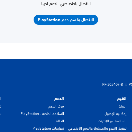
الاتصال باختصاصيي الدعم لدينا
الاتصال بقسم دعم PlayStation
PF-205407-8
P
القيم
الدعم
ا
البيئة
مركز الدعم
ش
إمكانية الوصول
السلامة الخاصة بـ PlayStation
سي
السلامة عبر الإنترنت
الحالة
ا
تحقيق التنوع والمساواة والدمج الاجتماعي
تصليحات PlayStation
ا