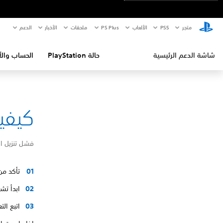
متجر
PS5‏
الألعاب
PS Plus
ملحقات
الأخبار
الدعم
شاشة الدعم الرئيسية
حالة PlayStation
الحساب والأ
كيفية إص
فشل تنزيل ا
تأكد من
ابدأ تشغيل ا
اتبع ال