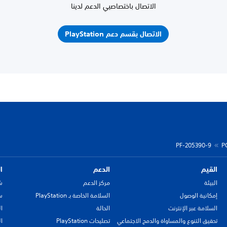
الاتصال باختصاصيي الدعم لدينا
الاتصال بقسم دعم PlayStation
PF-205390-9
P
القيم
الدعم
ا
البيئة
مركز الدعم
ش
إمكانية الوصول
السلامة الخاصة بـ PlayStation
سي
السلامة عبر الإنترنت
الحالة
ا
تحقيق التنوع والمساواة والدمج الاجتماعي
تصليحات PlayStation
ا