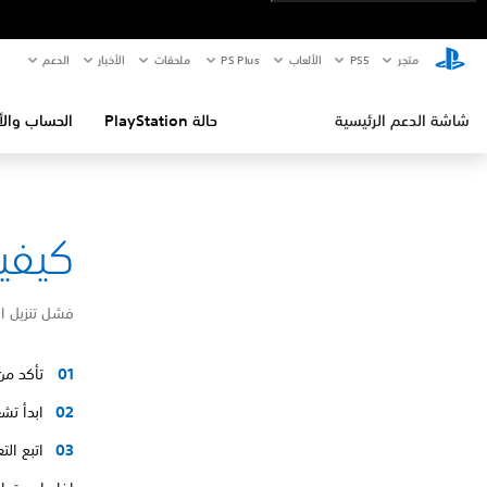
متجر
PS5‏
الألعاب
PS Plus
ملحقات
الأخبار
الدعم
شاشة الدعم الرئيسية
حالة PlayStation
الحساب والأ
كيفية إص
فشل تنزيل ا
تأكد من
ابدأ تشغيل ا
اتبع ال