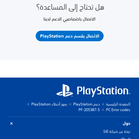
هل تحتاج إلى المساعدة؟
الاتصال باختصاصيي الدعم لدينا
الاتصال بقسم دعم PlayStation
الصفحة الرئيسية
دعم PlayStation
رموز أخطاء PlayStation
PF-205387-5
PC Error codes
حول
نبذة عن شركة SIE