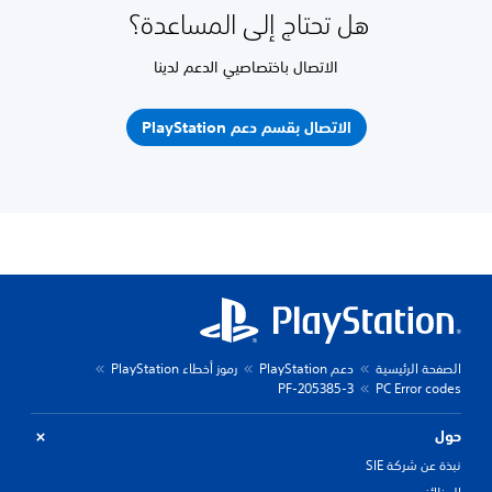
هل تحتاج إلى المساعدة؟
الاتصال باختصاصيي الدعم لدينا
الاتصال بقسم دعم PlayStation
الصفحة الرئيسية
دعم PlayStation
رموز أخطاء PlayStation
PF-205385-3
PC Error codes
حول
نبذة عن شركة SIE