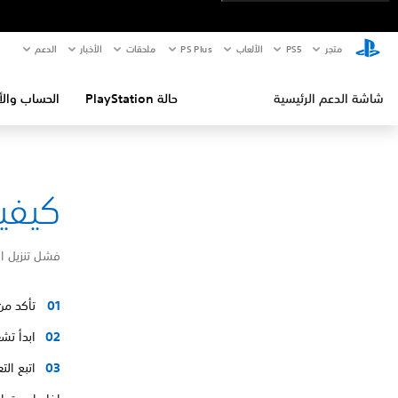
متجر
PS5‏
الألعاب
PS Plus
ملحقات
الأخبار
الدعم
شاشة الدعم الرئيسية
حالة PlayStation
الحساب والأ
كيفية إص
فشل تنزيل ا
تأكد من
ابدأ تشغيل ا
اتبع ال