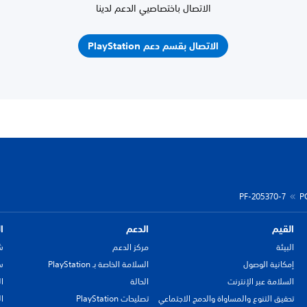
الاتصال باختصاصيي الدعم لدينا
الاتصال بقسم دعم PlayStation
PF-205370-7
P
القيم
الدعم
ا
البيئة
مركز الدعم
ش
إمكانية الوصول
السلامة الخاصة بـ PlayStation
سي
السلامة عبر الإنترنت
الحالة
ا
تحقيق التنوع والمساواة والدمج الاجتماعي
تصليحات PlayStation
ا