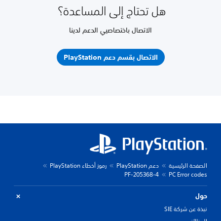
هل تحتاج إلى المساعدة؟
الاتصال باختصاصيي الدعم لدينا
الاتصال بقسم دعم PlayStation
الصفحة الرئيسية
دعم PlayStation
رموز أخطاء PlayStation
PF-205368-4
PC Error codes
حول
نبذة عن شركة SIE