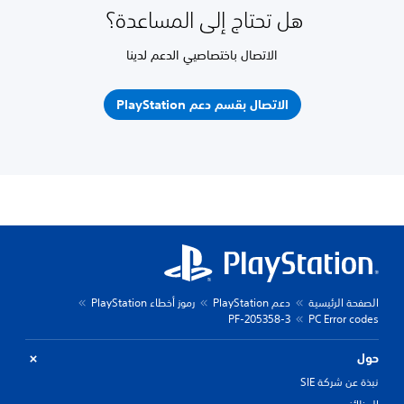
هل تحتاج إلى المساعدة؟
الاتصال باختصاصيي الدعم لدينا
الاتصال بقسم دعم PlayStation
الصفحة الرئيسية
دعم PlayStation
رموز أخطاء PlayStation
PF-205358-3
PC Error codes
حول
نبذة عن شركة SIE