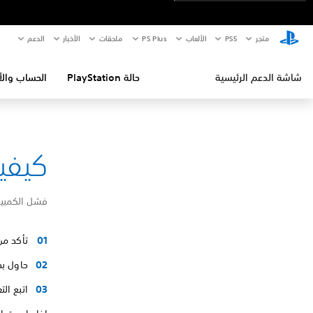
متجر
PS5‏
الألعاب
PS Plus
ملحقات
الأخبار
الدعم
شاشة الدعم الرئيسية
حالة PlayStation
الحساب والأ
كيفية إص
فشل الكمبيو
تأكد من
حاول بدء تش
اتبع ال