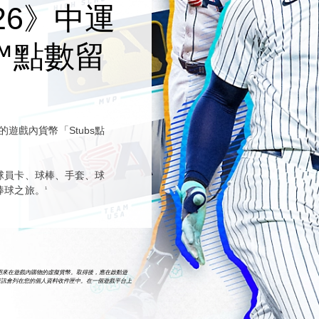
 26》中運
s™點數留
6》的遊戲內貨幣「Stubs點
球員卡、球棒、手套、球
棒球之旅。
1
點數，這是用來在遊戲內購物的虛擬貨幣。取得後，應在啟動遊
資訊會列在您的個人資料收件匣中。在一個遊戲平台上