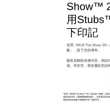
Show™
用Stub
下印記
使用《MLB The Show 2
數」，留下您的傳奇。
贏取並解鎖各種內容，例如
場、球衣等，塑造屬於您的
1
取得《MLB® The Show™ 26》的Stubs™
戲時兌換項目（需要網際網路連線）。所兌換項目的
購買的Stubs點數不能轉移至另一遊戲平台。