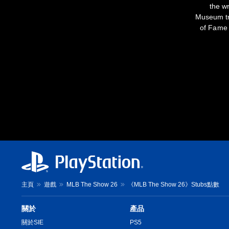
the w
Museum tr
of Fame a
主頁
遊戲
MLB The Show 26
《MLB The Show 26》Stubs點數
關於
產品
關於SIE
PS5