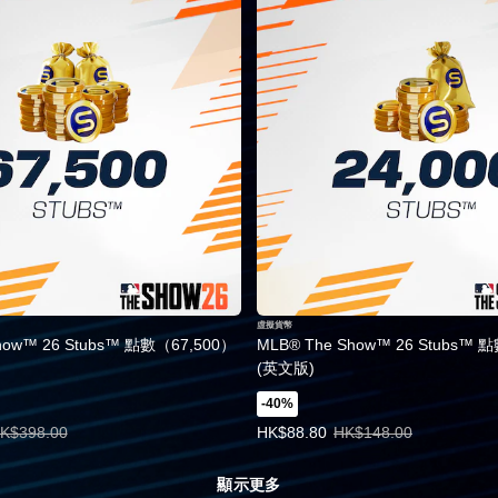
虛擬貨幣
how™ 26 Stubs™ 點數（67,500）
MLB® The Show™ 26 Stubs™ 
(英文版)
-40%
.00。原價HK$398.00。
優惠價HK$88.80。原價HK$148.0
K$398.00
HK$88.80
HK$148.00
顯示更多