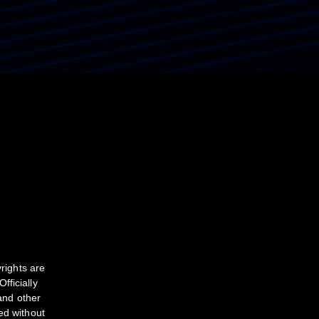
rights are
ficially
and other
ed without