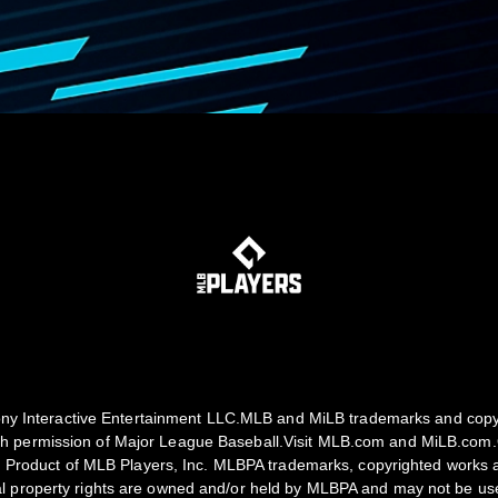
y Interactive Entertainment LLC.MLB and MiLB trademarks and copy
th permission of Major League Baseball.Visit MLB.com and MiLB.com.Of
 Product of MLB Players, Inc. MLBPA trademarks, copyrighted works 
ual property rights are owned and/or held by MLBPA and may not be us