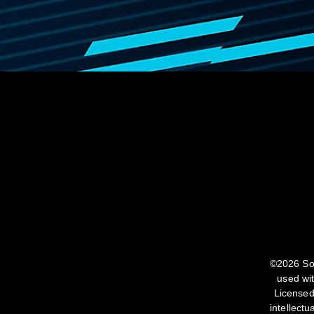
©2026 Son
used wi
Licensed
intellect