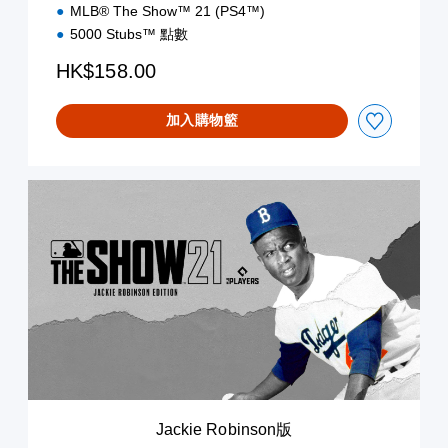
MLB® The Show™ 21 (PS4™)
5000 Stubs™ 點數
HK$158.00
加入購物籃
J
a
c
k
i
e
R
o
b
i
n
s
o
Jackie Robinson版
n