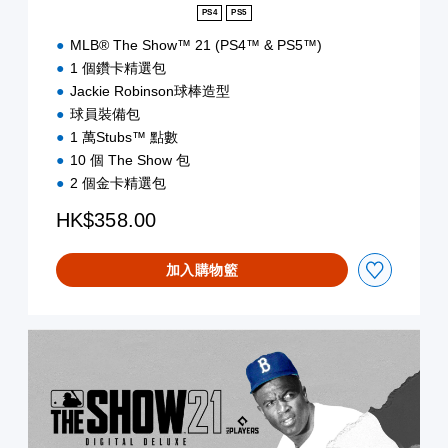
版
PS4
PS5
MLB® The Show™ 21 (PS4™ & PS5™)
1 個鑽卡精選包
Jackie Robinson球棒造型
球員裝備包
1 萬Stubs™ 點數
10 個 The Show 包
2 個金卡精選包
HK$358.00
加入購物籃
數
位
豪
華
版