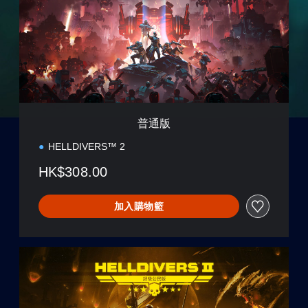
普通版
HELLDIVERS™ 2
HK$308.00
加入購物籃
超
級
公
民
版