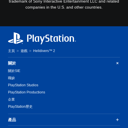
trademark of Sony Interactive Entertainment LLC and related
companies in the U.S. and other countries.
主頁
遊戲
Helldivers™ 2
關於
關於SIE
職缺
PlayStation Studios
PlayStation Productions
企業
PlayStation歷史
產品