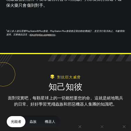
保火藥只會傷到對手。
1
線上多人遊玩需要PlayStation®Plus會籍。PlayStation Plus會籍會定期自動收費續訂，直至另行取消為止。年齡限制
適用。完整條款請見：
play.st/psplus-usageterms
。
對抗巨大威脅
知己知彼
面對現實吧，每顆星球上的一切都想要您的命。這就是絕地戰兵
的日常。好好學習兇殘蟲族和邪惡機器人集團的知識吧。
光能者
蟲族
機器人