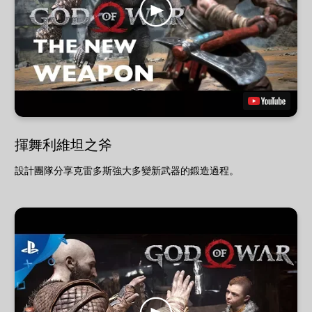
揮舞利維坦之斧
設計團隊分享克雷多斯強大多變新武器的鍛造過程。