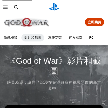
搜
尋
立即購買
遊戲概覽
影片和截圖
幕後花絮
官方指南
PC
《God of War》影片和截
圖
眼見為憑，讓自己沉浸在充滿致命神祇與惡魔的新世
界中。