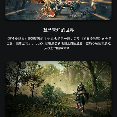
遍歷未知的世界
《黃金樹幽影》帶領玩家前往 交界地 的另一頭，探索
《艾爾登法環》
的全新
世界「幽影之地」。 玩家可以在廣袤的地圖上盡情遨遊，體驗各種情節及敵
人橫行的精緻迷宮。