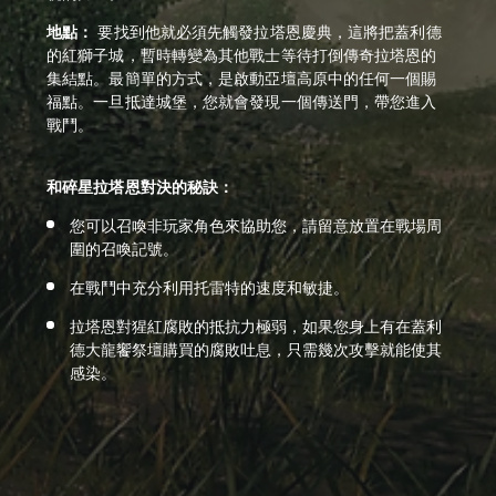
地點：
要找到他就必須先觸發拉塔恩慶典，這將把蓋利德
的紅獅子城，暫時轉變為其他戰士等待打倒傳奇拉塔恩的
集結點。最簡單的方式，是啟動亞壇高原中的任何一個賜
福點。一旦抵達城堡，您就會發現一個傳送門，帶您進入
戰鬥。
和碎星拉塔恩對決的秘訣：
您可以召喚非玩家角色來協助您，請留意放置在戰場周
圍的召喚記號。
在戰鬥中充分利用托雷特的速度和敏捷。
拉塔恩對猩紅腐敗的抵抗力極弱，如果您身上有在蓋利
德大龍饗祭壇購買的腐敗吐息，只需幾次攻擊就能使其
感染。