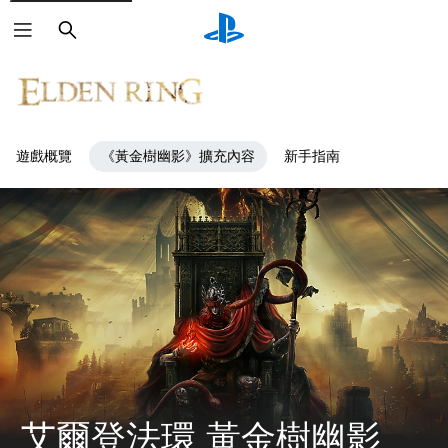
搜
尋
遊戲概覽
《黃金樹幽影》擴充內容
新手指南
艾爾登法環 黃金樹幽影