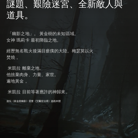
謎題、艱險迷宮、全新敵人與
道具。
「幽影之地」。 黃金樹的未知區域。
女神 瑪莉卡 最初降臨之地。
經歷無名戰火後滿目瘡痍的大陸。梅瑟莫以火
焚燒 。
米凱拉 離棄之地。
他捨棄肉身、力量、家世。
遍地黃金 。
米凱拉 目前等著應許的神歸來。
遊玩《黃金樹幽影》需要
《艾爾登法環》遊戲本體