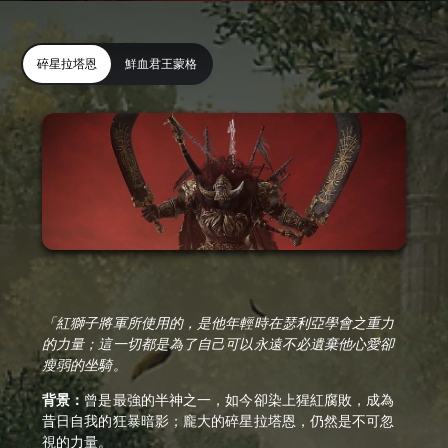
碎星拉塔恩
鮮血君王蒙格
「紅獅子將軍所使用的，是他年輕時在瑟利亞學會之重力
的力量；這一切都是為了自己可以永遠不必遺棄他心愛卻
瘦弱的坐騎。
背景：
曾是最強的半神之一，如今卻染上猩紅腐敗，成為
昔日自我的狂暴暗影；龐大的碎星拉塔恩，仍然是不可忽
視的力量。