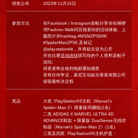
得奖公布
2023年11月15日
参加方法
在Facebook / Instagram发帖分享你在铜锣
湾Fashion Walk同百德新街的活动体验、上
载照片并hashtag #MSM2PS5HK
#SpiderMan2PS5 及标记
@playstationhk，并将贴文设为公开
并在比赛
活动连结
填写你的个人资料及帖子
连结。
得奖者将会收到电邮通知领奖
若有任何争议，索尼互动娱乐香港有限公司
保留最终决定权
奖品
大奖: PlayStation®5主机《Marvel's
Spider-Man 2》限量版同捆组(1名)
二奖:ADIDAS X MARVEL ULTRA 4D
ADVANCE鞋款 + 限量版 DualSense无线控
制器《Marvel’s Spider-Man 2》(1名)
三奖及四奖: PlayStation®5主机护盖 -