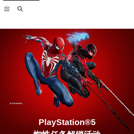
搜
索
PlayStation®5