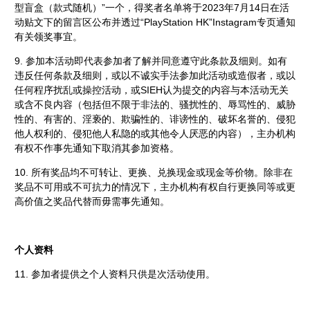
型盲盒（款式随机）”一个，得奖者名单将于2023年7月14日在活
动贴文下的留言区公布并透过“PlayStation HK”Instagram专页通知
有关领奖事宜。
9. 参加本活动即代表参加者了解并同意遵守此条款及细则。如有
违反任何条款及细则，或以不诚实手法参加此活动或造假者，或以
任何程序扰乱或操控活动，或SIEH认为提交的内容与本活动无关
或含不良内容（包括但不限于非法的、骚扰性的、辱骂性的、威胁
性的、有害的、淫亵的、欺骗性的、诽谤性的、破坏名誉的、侵犯
他人权利的、侵犯他人私隐的或其他令人厌恶的内容），主办机构
有权不作事先通知下取消其参加资格。
10. 所有奖品均不可转让、更换、兑换现金或现金等价物。除非在
奖品不可用或不可抗力的情况下，主办机构有权自行更换同等或更
高价值之奖品代替而毋需事先通知。
个人资料
11. 参加者提供之个人资料只供是次活动使用。