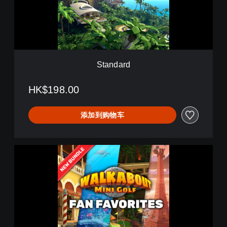
r
d
Standard
HK$198.00
添加到购物车
W
a
l
k
a
b
o
u
t