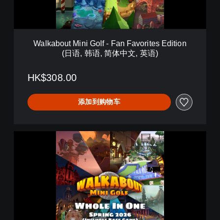
M
i
n
i
Walkabout Mini Golf - Fan Favorites Edition
G
(日语, 韩语, 简体中文, 英语)
o
l
f
HK$308.00
-
F
添加到购物车
a
n
F
a
W
v
h
o
o
r
l
i
e
t
I
e
n
s
O
E
n
d
e