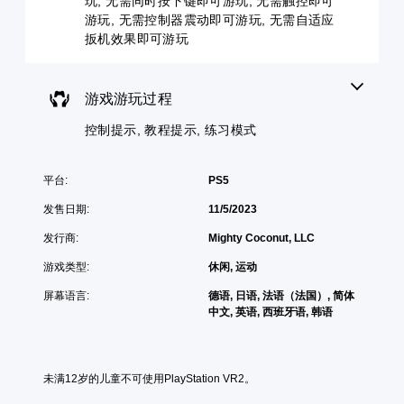
玩, 无需同时按下键即可游玩, 无需触控即可
游
提
大
为
游玩, 无需控制器震动即可游玩, 无需自适应
戏
示
的
静
和
扳机效果即可游玩
字
音
您
导
号
。
可
航
呈
以
菜
现
随
游戏游玩过程
单
单
，
时
。
声
以
控制提示, 教程提示, 练习模式
查
道
便
看
音
更
无
游
易
频
需
戏
平台:
PS5
于
快
游
您
阅
发售日期:
11/5/2023
玩
可
速
读
过
以
按
。
发行商:
Mighty Coconut, LLC
程
将
下
教
每
键
游戏类型:
休闲, 运动
程
个
即
信
喇
屏幕语言:
德语, 日语, 法语（法国）, 简体
可
息
叭
中文, 英语, 西班牙语, 韩语
游
。
的
玩
音
频
您
练
输
无
未满12岁的儿童不可使用PlayStation VR2。
习
出
需
模