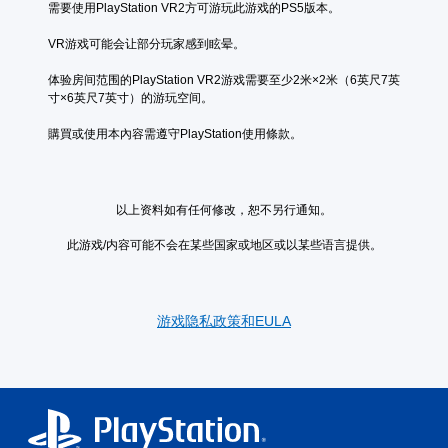
设
迅
需要使用PlayStation VR2方可游玩此游戏的PS5版本。
式
置
速
为
或
您
VR游戏可能会让部分玩家感到眩晕。
相
在
可
同
限
以
体验房间范围的PlayStation VR2游戏需要至少2米×2米（6英尺7英
。
定
存
寸×6英尺7英寸）的游玩空间。
时
取
间
涵
購買或使用本內容需遵守PlayStation使用條款。
3
内
盖
D
按
整
音
下
个
效
键
游
以上资料如有任何修改，恕不另行通知。
即
戏
您
可
的
可
此游戏/内容可能不会在某些国家或地区或以某些语言提供。
游
无
以
玩
后
开
游
果
启
戏
环
音
游戏隐私政策和EULA
和
境
频
导
练
输
航
习
出
菜
如
，
单
何
以
。
游
便
玩
享