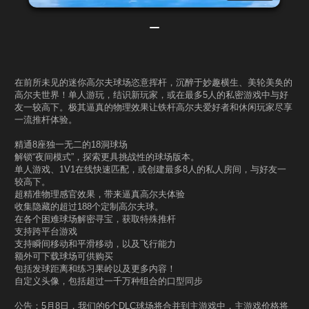
在前所未见的迷你高尔夫球场恣意挥杆，沉醉于妙趣横生、美轮美奂的
高尔夫世界！单人游玩，结识新玩家，或在最多5人的私密游戏中与好
友一较高下。极其逼真的物理效果让铁杆高尔夫爱好者和休闲玩家尽享
一流推杆体验。
精通8座独一无二的18洞球场
解锁“夜间模式”，探索更具挑战性的球场版本。
单人游戏、1V1在线快速匹配，或创建最多8人的私人房间，与好友一
较高下。
超精准物理感官效果，带来逼真高尔夫体验
收集隐藏的超过188个定制高尔夫球。
在各个困难球场解密寻宝，获取特殊推杆
支持跨平台游戏
支持瞬间移动和平滑移动，以及飞行能力
额外可下载球场可供购买
包括发球距离和练习果岭以及更多内容！
自定义头像，包括超过一千万种组合的口型同步
公告：5月8日，我们的6个DLC球场将合并到主游戏中，主游戏价格将