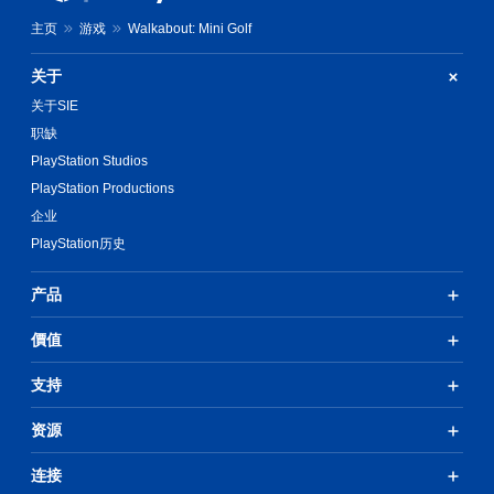
。
受
无
主页
游戏
Walkabout: Mini Golf
环
需
绕
同
音
关于
时
效
关于SIE
按
。
下
职缺
键
PlayStation Studios
视
即
觉
PlayStation Productions
可
提
企业
游
示
玩
PlayStation历史
替
您
代
无
产品
视
需
觉
同
價值
信
时
息
按
还
支持
下
可
或
通
资源
按
过
住
音
多
连接
频
个