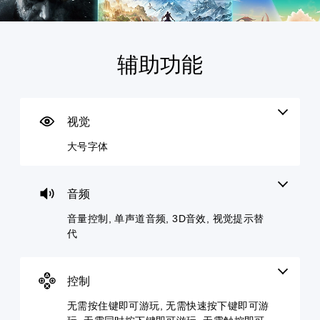
辅助功能
大
音
无
控
号
量
需
制
字
控
按
提
体
制
住
示
键
视觉
菜
您
您
即
单
可
可
大号字体
可
和
以
以
平
调
游
随
视
低
时
玩
显
单
查
音频
您
示
个
看
无
(
音
游
音量控制, 单声道音频, 3D音效, 视觉提示替
需
H
频
戏
按
代
U
音
控
住
D
量
制
键
)
并
。
即
文
将
控制
可
字
其
游
教
以
设
无需按住键即可游玩, 无需快速按下键即可游
玩
程
更
置