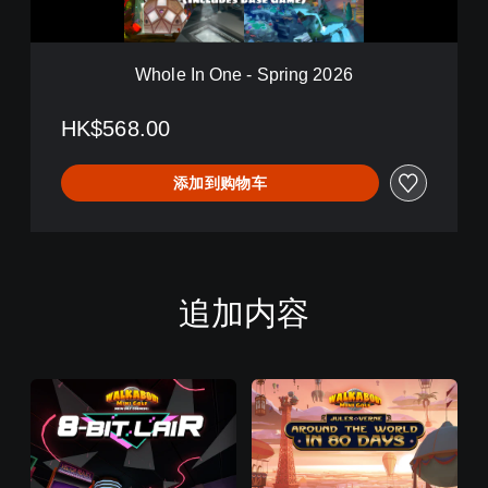
i
-
t
S
i
p
o
Whole In One - Spring 2026
r
n
i
(
n
HK$568.00
日
g
语
2
,
添加到购物车
0
韩
2
语
6
,
简
体
中
追加内容
文
,
英
语
)