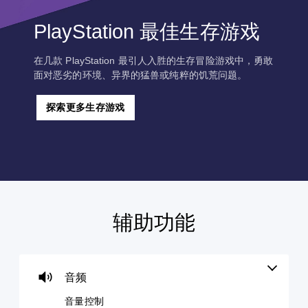
PlayStation 最佳生存游戏
在几款 PlayStation 最引人入胜的生存冒险游戏中，勇敢
面对恶劣的环境、异界的猛兽或纯粹的饥荒问题。
探索更多生存游戏
辅助功能
音
字
无
可
量
幕
需
调
控
（
控
整
制
基
制
难
本
器
度
音频
您
）
震
（
可
音量控制
动
基
以
游