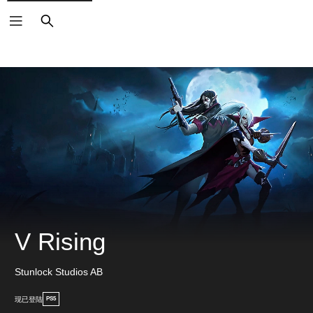
搜
索
V Rising
Stunlock Studios AB
现已登陆
PS5