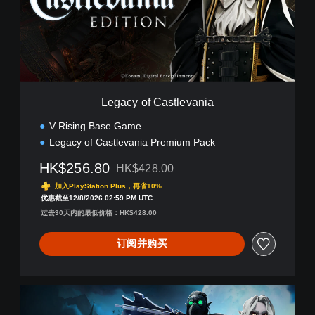
o
f
C
a
s
t
l
Legacy of Castlevania
e
v
V Rising Base Game
a
Legacy of Castlevania Premium Pack
n
i
HK$256.80
HK$428.00
a
从原价HK$428.00折扣优惠
加入PlayStation Plus，再省10%
优惠截至12/8/2026 02:59 PM UTC
过去30天内的最低价格：HK$428.00
订阅并购买
C
o