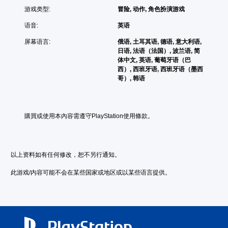
战
戏
游戏类型:
冒险, 动作, 角色扮演游戏
。
。
语音:
英语
无
屏幕语言:
俄语, 土耳其语, 德语, 意大利语,
需
日语, 法语（法国）, 波兰语, 简
自
体中文, 英语, 葡萄牙语（巴
适
西）, 西班牙语, 西班牙语（墨西
应
哥）, 韩语
扳
机
效
購買或使用本內容需遵守PlayStation使用條款。
果
即
可
游
以上资料如有任何修改，恕不另行通知。
玩
您
此游戏/内容可能不会在某些国家或地区或以某些语言提供。
无
需
打
开
扳
机