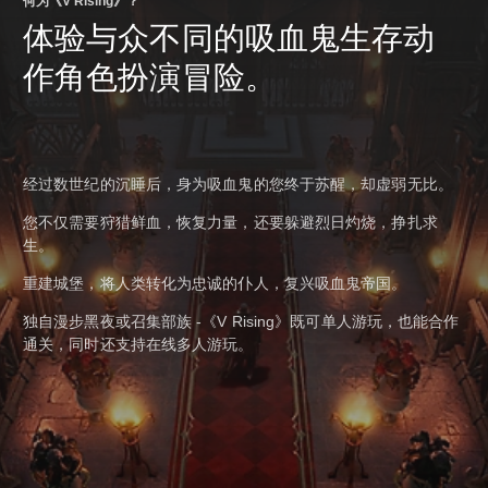
何为《V Rising》？
体验与众不同的吸血鬼生存动
作角色扮演冒险。
经过数世纪的沉睡后，身为吸血鬼的您终于苏醒，却虚弱无比。
您不仅需要狩猎鲜血，恢复力量，还要躲避烈日灼烧，挣扎求
生。
重建城堡，将人类转化为忠诚的仆人，复兴吸血鬼帝国。
独自漫步黑夜或召集部族 -《V Rising》既可单人游玩，也能合作
通关，同时还支持在线多人游玩。