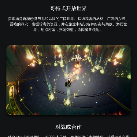
哥特式开放世界
探索满是诡秘恐惧与无尽风险的广阔世界。探访茂密的丛林、广袤的乡野、
昏暗的洞穴，发掘珍贵的资源，并在旅途中结识各种好友与劲敌。游历世
界，劫掠村落，扫荡强盗，勇闯魔兽领地。
对战或合作