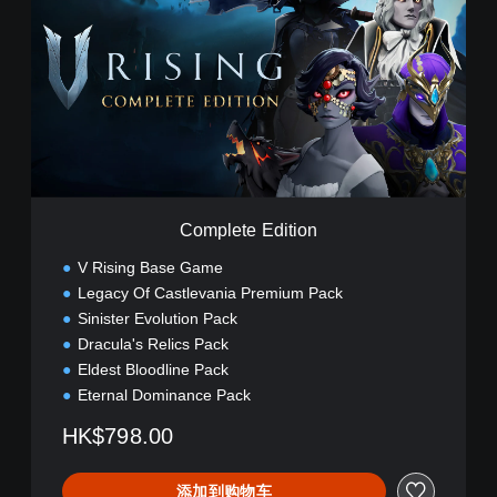
m
p
l
e
t
e
E
d
i
t
i
Complete Edition
o
n
V Rising Base Game
Legacy Of Castlevania Premium Pack
Sinister Evolution Pack
Dracula's Relics Pack
Eldest Bloodline Pack
Eternal Dominance Pack
HK$798.00
添加到购物车