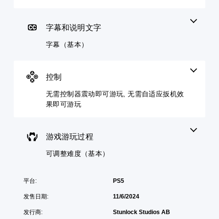
调
即
本
戏
低
可
）
仅
单
包
游
字幕和说明文字
您
个
括
玩
可
音
主
字幕（基本）
以
您
频
要
通
无
音
故
过
需
量
事
选
打
并
控制
和
择
开
将
主
其
控
其
无需控制器震动即可游玩, 无需自适应扳机效
要
他
制
设
果即可游玩
角
预
器
置
色
设
震
为
的
难
动
静
字
度
/
游戏游玩过程
音
幕
等
触
。
。
级
觉
可调整难度（基本）
降
反
低
馈
游
即
平台:
PS5
戏
可
总
发售日期:
11/6/2024
游
体
玩
发行商:
Stunlock Studios AB
挑
游