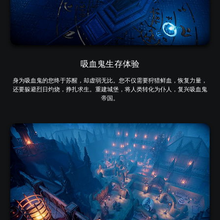
吸血鬼生存体验
身为吸血鬼的您终于苏醒，却虚弱无比。您不仅需要狩猎鲜血，恢复力量，
还要躲避烈日灼烧，挣扎求生。重建城堡，将人类转化为仆人，复兴吸血鬼
帝国。