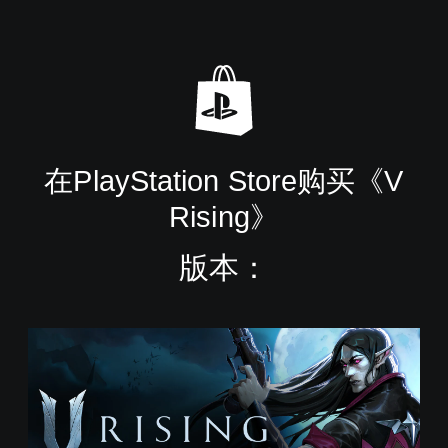
在PlayStation Store购买《V
Rising》
版本：
S
t
a
n
d
a