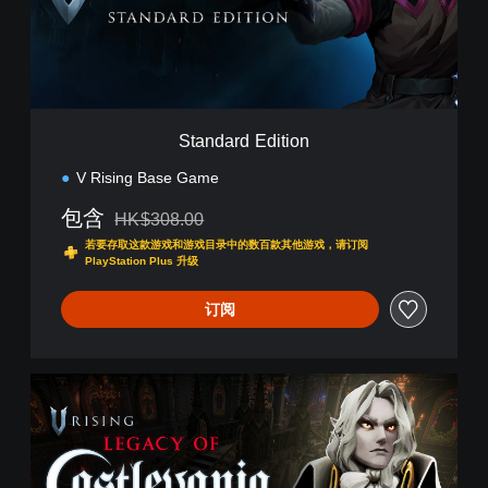
r
d
E
d
i
t
i
Standard Edition
o
n
V Rising Base Game
包含
HK$308.00
从原价HK$308.00折扣优惠
若要存取这款游戏和游戏目录中的数百款其他游戏，请订阅
PlayStation Plus 升级
订阅
L
e
g
a
c
y