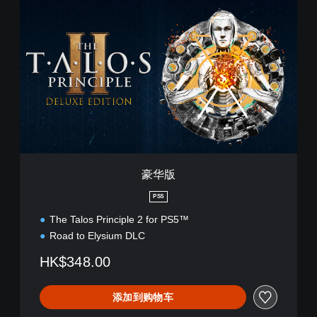
中
豪
文
华
,
版
繁
体
中
文
,
英
语
)
豪华版
PS5
The Talos Principle 2 for PS5™
Road to Elysium DLC
HK$348.00
添加到购物车