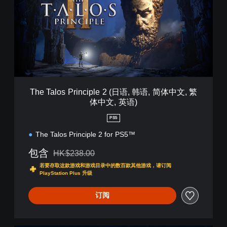
i
a
o
l
n
o
(
s
日
P
语
r
,
i
韩
n
语
c
,
The Talos Principle 2 (日语, 韩语, 简体中文, 繁
i
简
体中文, 英语)
p
体
l
中
PS5
e
文
2
The Talos Principle 2 for PS5™
,
(
繁
包含
日
HK$238.00
体
从原价HK$238.00折扣优惠
语
中
若要存取这款游戏和游戏目录中的数百款其他游戏，请订阅
,
文
PlayStation Plus 升级
韩
,
语
英
订阅
,
语
简
)
体