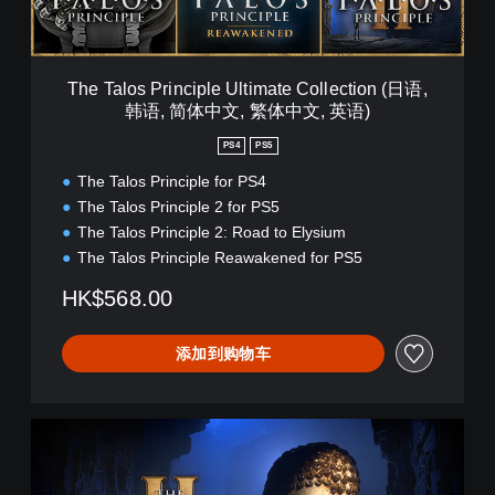
r
i
n
c
The Talos Principle Ultimate Collection (日语,
i
韩语, 简体中文, 繁体中文, 英语)
p
l
PS4
PS5
e
U
The Talos Principle for PS4
l
The Talos Principle 2 for PS5
t
The Talos Principle 2: Road to Elysium
i
The Talos Principle Reawakened for PS5
m
a
HK$568.00
t
e
C
添加到购物车
o
l
l
T
e
h
c
e
t
T