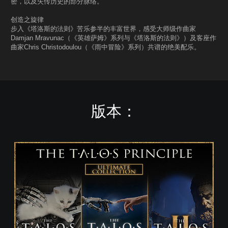
密，以及失传历史的部分脉络。
创造之旋律
步入《塔洛斯的法则》苦乐参半的丰富世界，感受大师级作曲家
Damjan Mravunac（《英雄萨姆》系列与《塔洛斯的法则》）及客座作
曲家Chris Christodoulou（《雨中冒险》系列）共谱的绝美配乐。
版本：
T
h
e
T
a
l
o
s
P