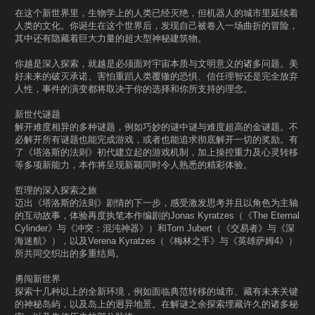
在这个新世界里，生物学上的人类已经灭绝，但机器人的城市里延续着
人类的文化。你诞生在这个世界后，发现自己被卷入一场曲折的冒险，
其中还有隐藏着巨大力量的超大型神秘建筑物。
你越是深入探索，就越是必须面对宇宙本质与文明意义的诸多问题。美
好未来的破灭承诺、害怕重蹈人类覆辙的恐惧、信任理智还是完全放弃
人性，事件的演变都将取决于你的选择和你所支持的理念。
新世代谜题
解开难度相异的多种谜题，例如巧妙的谜中谜与难度超高的金谜题。不
必解开所有谜题也能完成游戏，或者也能追求彻底解开一切的奖励。有
了《塔洛斯的法则》初代建立起的游戏机制，加上操控重力及心灵转移
等多项新能力，本作将呈现新颖同时令人熟悉的精彩体验。
哲理的深入探索之旅
迈出《塔洛斯的法则》剧情的下一步，感受激发思考并且以角色为主轴
的互动故事，体验再度执笔本作编剧的Jonas Kyratzes（《The Eternal
Cylinder》与《冲突：混沌神器》）和Tom Jubert（《交易者》与《深
海迷航》），以及Verena Kyratzes（《梅林之手》与《英雄萨姆4》）
所共同交织出的多重结局。
勇闯新世界
探索十几种以上的全新环境，例如面临典范转移的城市、藏有未来关键
的神秘岛屿，以及岛上的迥异地景。在解谜之余探索埋藏许久的诸多秘