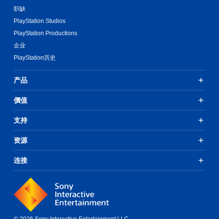
职缺
PlayStation Studios
PlayStation Productions
企业
PlayStation历史
产品
價值
支持
资源
连接
© 2026 Sony Interactive Entertainment LLC