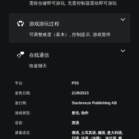
降
布
需按住键即可游玩, 无需控制器震动即可游玩
更
更
低
局
重
易
游
，
要
于
戏
或
的
与
总
游戏游玩过程
者
颜
其
体
我
色
他
挑
可调整难度（基本）, 控制提示, 游戏暂停
们
以
玩
战
提
更
家
。
供
易
通
一
于
信
在线通信
些
区
。
控
重
分
快速聊天
制
新
它
提
映
们
示
射
。
平台:
PS5
支
您
持
可
发售日期:
21/9/2023
视
。
以
觉
随
发行商:
Starbreeze Publishing AB
舒
时
可
游戏类型:
射击, 动作
适
查
调
看
（
语音:
英语
整
游
基
操
戏
本
屏幕语言:
俄语, 土耳其语, 德语, 意大利语,
作
控
日语, 法语（法国）, 波兰语, 简