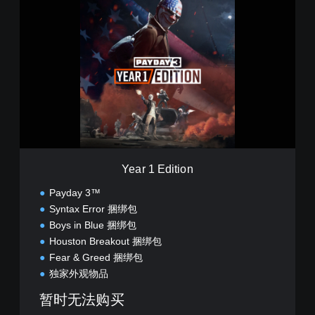
e
a
r
1
E
d
i
t
i
o
n
Year 1 Edition
Payday 3™
Syntax Error 捆绑包
Boys in Blue 捆绑包
Houston Breakout 捆绑包
Fear & Greed 捆绑包
独家外观物品
暂时无法购买