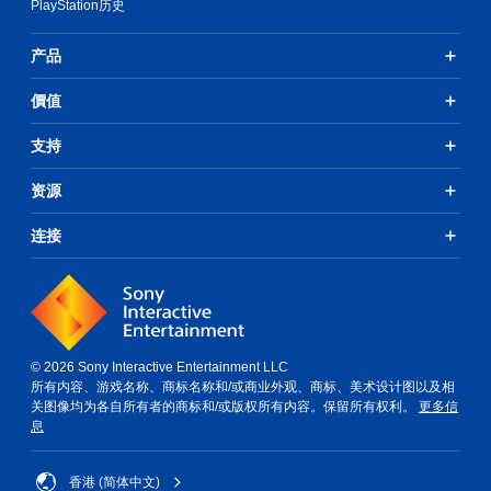
PlayStation历史
提
供
产品
一
些
價值
反
转
操
支持
作
杆
资源
选
项
连接
。
无
需
按
住
© 2026 Sony Interactive Entertainment LLC
键
所有内容、游戏名称、商标名称和/或商业外观、商标、美术设计图以及相
即
关图像均为各自所有者的商标和/或版权所有内容。保留所有权利。
更多信
可
息
游
玩
香港 (简体中文)