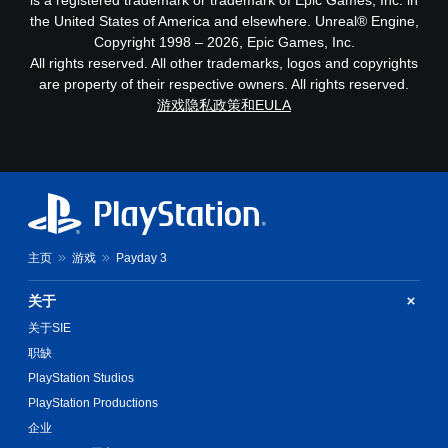
动
的
时
the United States of America and elsewhere. Unreal® Engine,
和
水
暂
Copyright 1998 – 2026, Epic Games, Inc.
效
平
停
All rights reserved. All other trademarks, logos and copyrights
果
和
游
即
are property of their respective owners. All rights reserved.
垂
戏
可
游戏隐私政策和EULA
直
（
游
灵
仅
玩
敏
限
。
度
离
。
线
游
玩
可
）
调
。
主页
游戏
Payday 3
整
操
关于
作
杆
关于SIE
反
职缺
转
PlayStation Studios
（
PlayStation Productions
基
本
企业
）