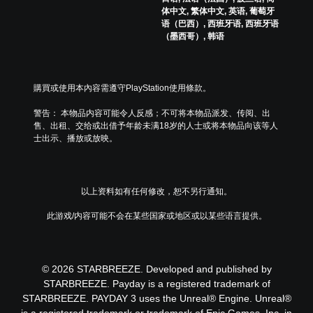
）
杆
制
体中文, 繁体中文, 英语, 葡萄牙
在
。
灵
语（巴西）, 西班牙语, 西班牙语
可
敏
（墨西哥）, 韩语
能
度
游
造
（
戏
成
高
暂
视
購買或使用本內容需遵守PlayStation使用條款。
级
觉
停
）
不
您
警告： 本物品内容可能令人反感；不可将本物品派发、传阅、出
适
您
可
售、出租、交给或出借予年龄未满18岁的人士或将本物品向该等人
的
可
以
士出示、播放或放映。
游
以
在
戏
调
游
游
整
戏
玩
游
游
以上资料如有任何修改，恕不另行通知。
过
戏
玩
程
中
过
此游戏/内容可能不会在某些国家或地区或以某些语言提供。
中
使
程
，
用
或
无
的
过
需
每
场
© 2026 STARBREEZE. Developed and published by
摄
个
动
像
STARBREEZE. Payday is a registered trademark of
操
画
头
STARBREEZE. PAYDAY 3 uses the Unreal® Engine. Unreal®
作
中
移
杆
is a registered trademark or trademark of Epic Games, Inc. in
随