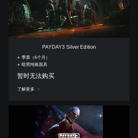
Y
3
S
i
l
v
e
r
PAYDAY3 Silver Edition
E
d
季票（6个月）
i
暗黑纯银面具
t
i
暂时无法购买
o
n
了解更多
Y
e
a
r
1
E