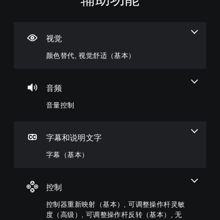
色
量
幕
制
调
速
替
控
（
器
整
聊
代
制
基
重
难
天
本
新
度
视觉
您
您
您
）
映
（
无
可
可
颜色替代, 视觉舒适（基本）
射
基
需
以
以
游
依
调
（
本
发
戏
赖
低
送
基
）
仅
于
单
和
包
本
音频
您
理
个
接
括
）
可
解
音
收
主
音量控制
以
您
颜
频
预
要
通
可
色
音
设
故
过
以
游
量
字
事
选
将
玩
并
词
字幕和说明文字
和
择
控
游
将
、
主
其
制
戏
其
短
字幕（基本）
要
他
变
，
设
语
角
预
更
或
置
或
色
设
为
者
为
图
的
难
控制
其
您
静
标
字
度
他
可
音
，
幕
等
控制器重新映射（基本）, 可调整操作杆灵敏
预
以
。
以
。
级
设
度（高级）, 可调整操作杆反转（基本）, 无
变
便