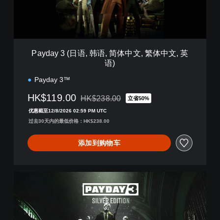
(
日
语
,
韩
语
Payday 3 (日语, 韩语, 简体中文, 繁体中文, 英
,
语)
简
体
Payday 3™
中
文
HK$119.00
HK$238.00
立省50%
从原价HK$238.00折扣优惠
,
优惠截至12/8/2026 02:59 PM UTC
繁
体
过去30天内的最低价格：HK$238.00
中
文
添加到购物车
,
英
语
P
)
A
Y
D
A