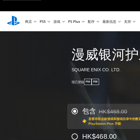
商店
PS5
游戏
PS Plus
配件
最新信息
支持
漫威银河护
SQUARE ENIX CO. LTD.
现已登陆
PS4
PS5
包含
HK$468.00
从原价HK$468.00
若要存取这款游戏和游戏目录中的数
PlayStation Plus 升级
HK$468.00