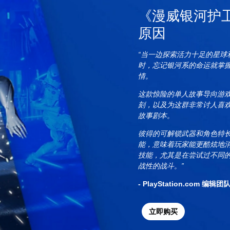
《漫威银河护
原因
“当一边探索活力十足的星球
时，忘记银河系的命运就掌
情。
这款惊险的单人故事导向游
刻，以及为这群非常讨人喜
故事剧本。
彼得的可解锁武器和角色特
能，意味着玩家能更酷炫地
技能，尤其是在尝试过不同
战性的战斗。”
- PlayStation.com 编辑团
立即购买