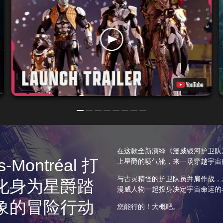
在这款全新演绎《漫威银河护卫队
Montréal 打
上星爵的喷气靴，来一场穿越宇宙
与古灵精怪的护卫队员并肩作战，
化身为星爵踏
漫威人物一起投身决定宇宙命运的
象的冒险行动
您能行的！大概吧。