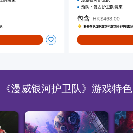
星爵装束
漫威银河护卫队
a
预购：复古护卫队装束
n
)
包含
HK$468.00
从原价HK$468.00
级
若要存取这款游戏和游戏目录中的数百款其他
《漫威银河护卫队》游戏特色