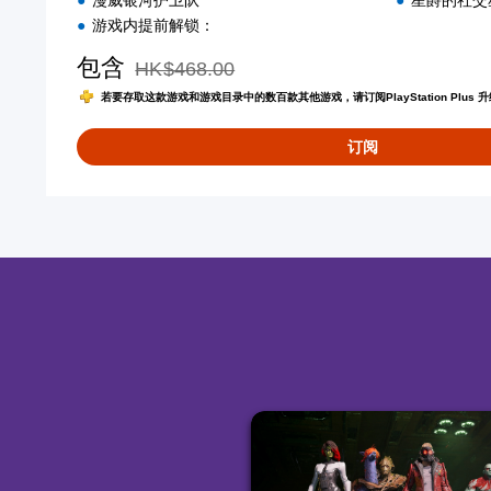
漫威银河护卫队
星爵的社交
s
游戏内提前解锁：
h
)
包含
HK$468.00
从原价HK$468.00折扣优惠
若要存取这款游戏和游戏目录中的数百款其他游戏，请订阅PlayStation Plus 升
订阅