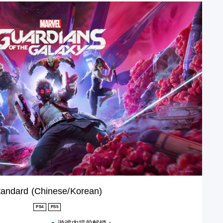
tandard (Chinese/Korean)
PS4
PS5