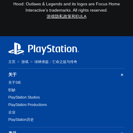
Hood: Outlaws & Legends and its logos are Focus Home
Interactive’s trademarks. All rights reserved.
游戏隐私政策和EULA
主页
游戏
绿林侠盗：亡命之徒与传奇
关于
关于SIE
职缺
PlayStation Studios
PlayStation Productions
企业
PlayStation历史