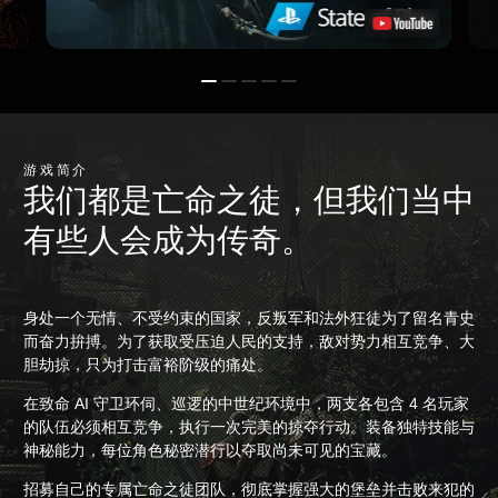
游戏简介
我们都是亡命之徒，但我们当中
有些人会成为传奇。
身处一个无情、不受约束的国家，反叛军和法外狂徒为了留名青史
而奋力拚搏。为了获取受压迫人民的支持，敌对势力相互竞争、大
胆劫掠，只为打击富裕阶级的痛处。
在致命 AI 守卫环伺、巡逻的中世纪环境中，两支各包含 4 名玩家
的队伍必须相互竞争，执行一次完美的掠夺行动。装备独特技能与
神秘能力，每位角色秘密潜行以夺取尚未可见的宝藏。
招募自己的专属亡命之徒团队，彻底掌握强大的堡垒并击败来犯的