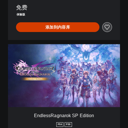
o
免费
(
日
体验版
语
,
添加到内容库
韩
语
,
简
E
体
n
中
d
文
l
,
e
繁
s
体
s
中
R
文
a
,
g
英
n
语
a
)
r
EndlessRagnarok SP Edition
o
k
PS4
PS5