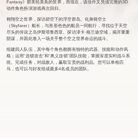
Fantasy》那美轮美奂的世界，而现在，该佳作又凭借完整的3D
动作角色扮演游戏再次回归。
翱翔空之世界，探访碧空下的浮空群岛。化身骑空士
（Skyfarer）船长，与形形色色的船员一同航行，寻找位于天空
尽头的传说之岛伊斯塔鲁西亚。探访泽卡·格兰迪空域，揭开重重
阴谋，并因此卷入一场关乎整个空之世界命运的战斗。
组建四人队伍，其中每个角色都拥有独特的武器、技能和动作风
格；运用“连锁攻击”和“奥义连锁”团队技能，掌握深度实时战斗系
统。完成任务，对战敌人，赢取宝贵的战利品。您可以单枪匹
马，也可以与好友组成最多4名成员的团队。