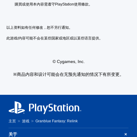
供
購買或使用本內容需遵守PlayStation使用條款。
一
教
些
程
反
提
转
以上资料如有任何修改，恕不另行通知。
示
操
作
您
此游戏/内容可能不会在某些国家或地区或以某些语言提供。
杆
可
选
以
项
随
。
时
© Cygames, Inc.
查
看
无
※商品内容和设计可能会在无预先通知的情况下有所变更。
游
需
戏
运
游
动
玩
控
过
制
程
即
教
程
可
信
游
主页
游戏
Granblue Fantasy: Relink
息
玩
。
您
关于