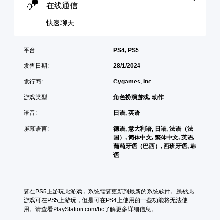
信
启
在线通信
您
些
。
音
游
重
频
快速聊天
玩
新
输
游
映
出
戏
射
，
平台:
PS4, PS5
。
支
以
持
发售日期:
28/1/2024
便
。
控
享
发行商:
Cygames, Inc.
制
受
环
可
提
游戏类型:
角色扮演游戏, 动作
绕
调
示
音
整
语音:
日语, 英语
您
效
操
可
。
屏幕语言:
德语, 意大利语, 日语, 法语（法
作
以
国）, 简体中文, 繁体中文, 英语,
杆
随
葡萄牙语（巴西）, 西班牙语, 韩
时
反
语
查
转
看
（
游
基
戏
本
要在PS5上游玩此游戏，系统需要更新到最新的系统软件。虽然此
控
游戏可在PS5上游玩，但是可在PS4上使用的一些功能将无法使
）
制
用。请查看PlayStation.com/bc了解更多详细信息。
。
提