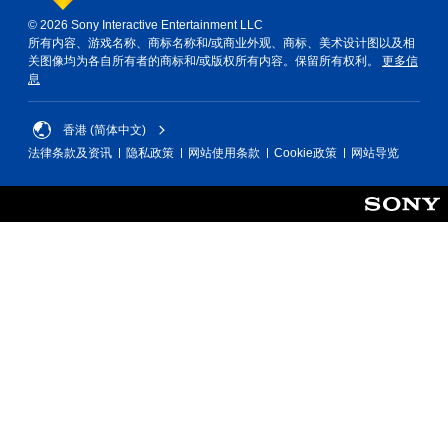
如
何
您
© 2026 Sony Interactive Entertainment LLC
游
无
所有内容、游戏名称、商标名称和/或商业外观、商标、美术设计图以及相
玩
需
关图像均为各自所有者的商标和/或版权所有内容。保留所有权利。
更多信
。
使
息
用
触
游
香港 (简体中文)
控
戏
即
法律条款及资讯
隐私政策
网站使用条款
Cookie政策
网站导览
暂
可
停
游
玩
您
游
可
戏
以
。
在
游
戏
无
游
需
玩
控
过
制
程
器
或
震
过
场
动
动
即