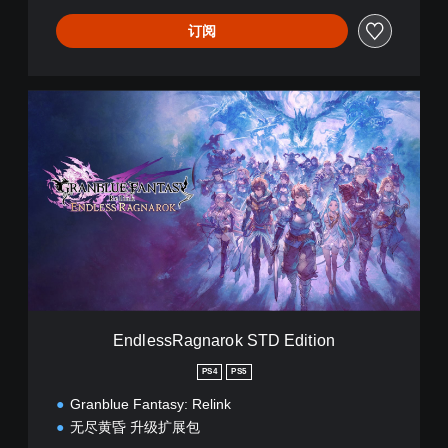
订阅
E
n
d
l
e
s
s
R
a
g
n
a
r
EndlessRagnarok STD Edition
o
k
PS4
PS5
S
Granblue Fantasy: Relink
T
D
无尽黄昏 升级扩展包
E