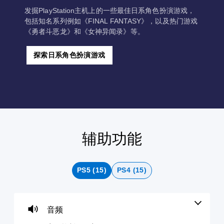
发掘PlayStation主机上的一些最佳日系角色扮演游戏，
包括知名系列例如《FINAL FANTASY》，以及热门游戏
《勇者斗恶龙》和《女神异闻录》等。
探索日系角色扮演游戏
辅助功能
音
字
控
可
快
量
幕
制
调
速
控
（
器
整
聊
制
基
重
难
天
PS5 (15)
PS4 (15)
本
新
度
您
您
）
映
（
可
可
射
高
以
以
游
调
（
级
发
戏
音频
低
送
基
）
仅