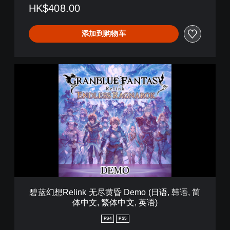
HK$408.00
d
i
t
添加到购物车
i
o
n
碧
蓝
幻
想
R
e
l
i
n
k
无
尽
黄
碧蓝幻想Relink 无尽黄昏 Demo (日语, 韩语, 简
昏
体中文, 繁体中文, 英语)
D
e
PS4
PS5
m