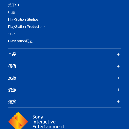
无
关于SIE
练
需
习
使
职缺
用
模
PlayStation Studios
运
式
PlayStation Productions
动
您
控
企业
可
制
以
PlayStation历史
即
存
可
取
游
产品
涵
玩
盖
游
價值
整
戏
个
。
游
支持
戏
无
的
资源
无
需
后
触
连接
果
控
环
即
境
可
练
游
习
玩