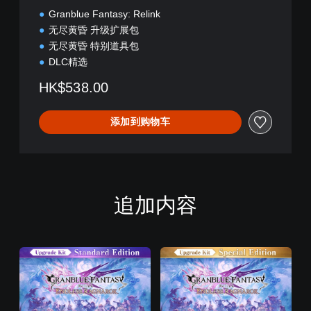
S
Granblue Fantasy: Relink
P
E
无尽黄昏 升级扩展包
d
无尽黄昏 特别道具包
i
DLC精选
t
i
HK$538.00
o
n
添加到购物车
追加内容