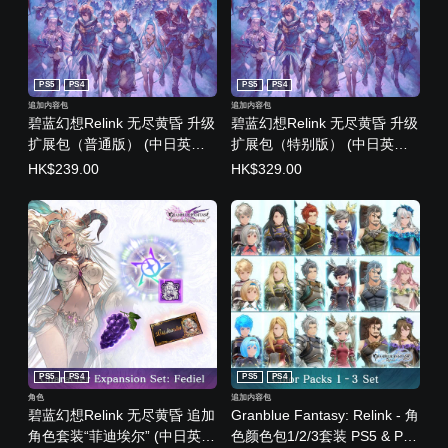
PS5
PS4
PS5
PS4
追加内容包
追加内容包
碧蓝幻想Relink 无尽黄昏 升级
碧蓝幻想Relink 无尽黄昏 升级
扩展包（普通版） (中日英韩
扩展包（特别版） (中日英韩
文版)
文版)
HK$239.00
HK$329.00
PS5
PS4
PS5
PS4
角色
追加内容包
碧蓝幻想Relink 无尽黄昏 追加
Granblue Fantasy: Relink - 角
角色套装“菲迪埃尔” (中日英韩
色颜色包1/2/3套装 PS5 & PS4