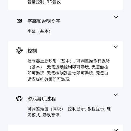
单
和
包
本
音量控制, 3D音效
您
个
接
括
）
可
音
收
主
以
您
频
预
要
自
可
字幕和说明文字
音
设
故
定
以
量
字
事
义
将
字幕（基本）
并
词
和
挑
控
将
、
主
战
制
其
短
要
等
变
设
语
角
控制
级
更
置
或
色
或
为
为
图
的
控制器重新映射（基本）, 可调整操作杆反转
单
其
静
标
字
独
（基本）, 无需运动控制即可游玩, 无需触控
他
音
，
幕
激
预
即可游玩, 无需控制器震动即可游玩, 无需自
。
以
。
活
设
适应扳机效果即可游玩
便
一
布
更
3
系
局
易
列
D
，
于
辅
游戏游玩过程
音
或
与
助
者
效
其
功
可调整难度（高级）, 控制提示, 教程提示, 练
我
他
您
能
习模式, 游戏暂停
们
玩
可
，
提
家
以
帮
供
通
开
助
一