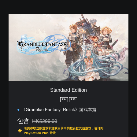
S
t
a
n
d
a
r
d
E
d
i
t
i
Standard Edition
o
n
PS4
PS5
《Granblue Fantasy: Relink》游戏本篇
包含
HK$299.00
从原价HK$299.00折扣优惠
若要存取这款游戏和游戏目录中的数百款其他游戏，请订阅
PlayStation Plus 升级