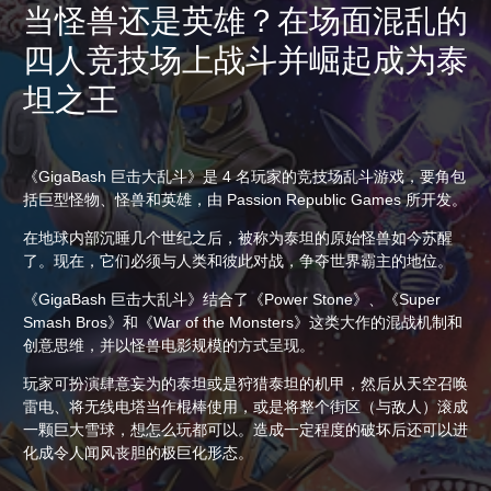
当怪兽还是英雄？在场面混乱的
四人竞技场上战斗并崛起成为泰
坦之王
《GigaBash 巨击大乱斗》是 4 名玩家的竞技场乱斗游戏，要角包
括巨型怪物、怪兽和英雄，由 Passion Republic Games 所开发。
在地球内部沉睡几个世纪之后，被称为泰坦的原始怪兽如今苏醒
了。现在，它们必须与人类和彼此对战，争夺世界霸主的地位。
《GigaBash 巨击大乱斗》结合了《Power Stone》、《Super
Smash Bros》和《War of the Monsters》这类大作的混战机制和
创意思维，并以怪兽电影规模的方式呈现。
玩家可扮演肆意妄为的泰坦或是狩猎泰坦的机甲，然后从天空召唤
雷电、将无线电塔当作棍棒使用，或是将整个街区（与敌人）滚成
一颗巨大雪球，想怎么玩都可以。造成一定程度的破坏后还可以进
化成令人闻风丧胆的极巨化形态。