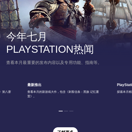
今年七月
PLAYSTATION热闻
查看本月最重要的发布内容以及专用功能、指南等。
最新推出
PlayStat
6》第八赛
查看本月的新游戏大作，包含《刺客信条：黑旗 记忆重
探索本月精
置》。