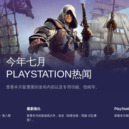
今年七月
PLAYSTATION热闻
查看本月最重要的发布内容以及专用功能、指南等。
最新推出
PlayStat
6》第八赛
查看本月的新游戏大作，包含《刺客信条：黑旗 记忆重
探索本月精
置》。