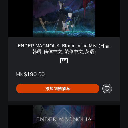
M
A
G
N
O
L
I
A
ENDER MAGNOLIA: Bloom in the Mist (日语,
:
韩语, 简体中文, 繁体中文, 英语)
B
l
PS5
o
o
HK$190.00
m
i
n
添加到购物车
t
h
e
M
E
i
N
s
D
t
E