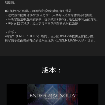
戏剧情。
■以美妙的2D画风，动画和音乐绘制出的奇幻世界
・这次游戏的舞台设在“烟尘之国”，人类与人造生命体共存的国度。
・聆听冒险途中遇到的故事，提供或得到帮助，逼近故事背后的真相。
・美妙的回忆过场，加上更加丰富的同伴角色对话系统
＜音乐＞
和前作《ENDER LILIES》相同，音乐团体“Mili”将提供全部的乐曲。
请尽情享受由美妙奇幻的音乐呈现的《ENDER MAGNOLIA》世界。
版本：
E
N
D
E
R