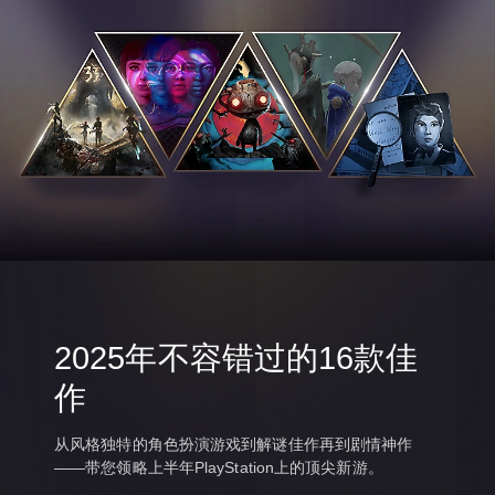
(
日
语
,
韩
语
,
简
体
中
文
,
繁
体
中
文
2025年不容错过的16款佳
,
英
作
语
)
从风格独特的角色扮演游戏到解谜佳作再到剧情神作
——带您领略上半年PlayStation上的顶尖新游。