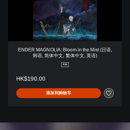
(
R
日
M
语
A
,
G
韩
N
语
O
,
L
简
I
体
A
ENDER MAGNOLIA: Bloom in the Mist (日语,
中
:
韩语, 简体中文, 繁体中文, 英语)
文
B
,
l
PS4
繁
o
体
o
HK$190.00
中
m
文
i
,
n
添加到购物车
英
t
语
h
)
e
M
i
s
t