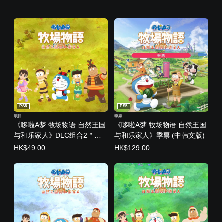
PS5
PS5
项目
季票
《哆啦A梦 牧场物语 自然王国
《哆啦A梦 牧场物语 自然王国
与和乐家人》DLC组合2＂昆
与和乐家人》季票 (中韩文版)
虫们的生活＂ (中韩文版)
HK$49.00
HK$129.00