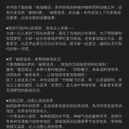
本作除了能体验「牧场物语」系列特有的种植作物和照料动物之外，还
有许多活用「哆啦A梦」「秘密道具」的乐趣！本作还加上了许多新游
玩要素，以及全新的温馨故事。
■既有疗愈内心的场所，也有众人的家──
大雄一行人来到了陌生的星球，遇见了当地的少年莱特。为了帮助莱特
实现梦想，大家一起住在牧场并帮忙复兴牧场。还有参加烟火大会、观
看星空、以及早起看元旦日出等活动。跟大家一起度过，编织出无可取
代的每一天吧。
■用「秘密道具」来帮助牧场生活
只要用哆啦A梦的「秘密道具」，牧场生活就能变得轻松便利！
像用「微型雨云」来帮大量作物浇水，「田野餐厅」来收成料理等等。
活用各种「秘密道具」，让牧场变得更加热闹吧！
除了上述道具之外，本作还能用「竹蜻蜓飞行器」和「云层凝固剂」来
在云上做出庭院，以及用「应变灯」进入海中养殖珍珠，具备更丰富更
充满梦想的牧场生活。
■美丽辽阔，治愈心灵的世界
如同故事书中的世界，在追加更加真实的自然光线、风与环境音效等表
现后，世界变得更加动人。
一片黄金的小麦田，海角眺望的水平线，神秘气息的森林等等，游戏中
有各种充满魅力的特色地区。游戏场景还会随着季节改变色彩，带来既
美丽又温柔，让人治愈心灵的世界。