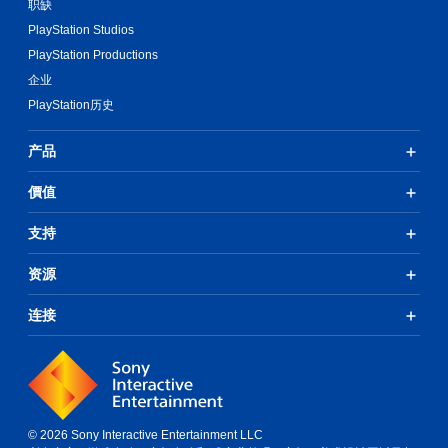
职缺
PlayStation Studios
PlayStation Productions
企业
PlayStation历史
产品
價值
支持
资源
连接
© 2026 Sony Interactive Entertainment LLC