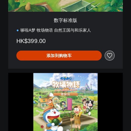
数字标准版
哆啦A梦 牧场物语 自然王国与和乐家人
HK$399.00
添加到购物车
哆
啦
A
梦
牧
场
物
语
自
然