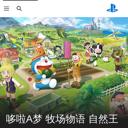
搜
索
哆啦A梦 牧场物语 自然王