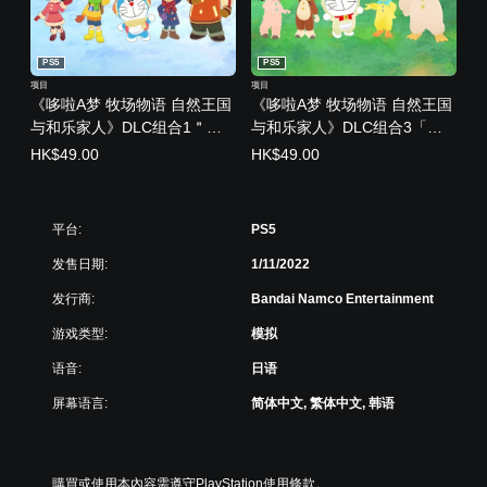
PS5
PS5
项目
项目
《哆啦A梦 牧场物语 自然王国
《哆啦A梦 牧场物语 自然王国
与和乐家人》DLC组合1＂冬
与和乐家人》DLC组合3「和
天的生活＂ (中韩文版)
动物一起」 (中韩文版)
HK$49.00
HK$49.00
平台:
PS5
发售日期:
1/11/2022
发行商:
Bandai Namco Entertainment
游戏类型:
模拟
语音:
日语
屏幕语言:
简体中文, 繁体中文, 韩语
購買或使用本內容需遵守PlayStation使用條款。