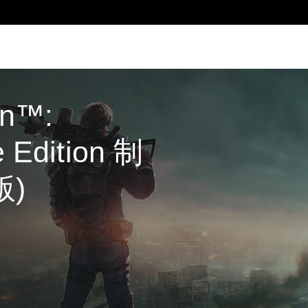
on™: 
 Edition 制
版)