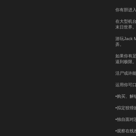
你有胆进
在大型机台热
末日世界
游玩Jack
弄。
如果你有足
逼到极限
活尸或许
运用你可口的
•购买、
•拟定狡猾
•独自面
•观察在