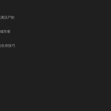
荡充满活尸的
者的城市巷
你的生存技巧