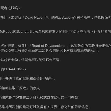
入死者之城吗？
门射击游戏『Dead Nation™』的PlayStation®4移植版中，携枪闯
。
 McReady或Scarlett Blake单独或在友人的陪同下踏入充斥着不死食尸
够的胆量，就前往『Road of Devastation』。这项致命的实验将会把
。你必须在没有额外生命或二次机会的情况下对抗满坑满谷的活尸。
能站起来走动，但是你可以确保它走不远。
BRAAAINNSS
解锁并升级可靠的武器和保命用的护甲。
的策略智取「腐败」的敌人
对恐惧或是与好友在二人脱机模式或在线模式一同奋战
线感染地图和新闻跑马灯以取得有关世界生存之战的最新讯息。