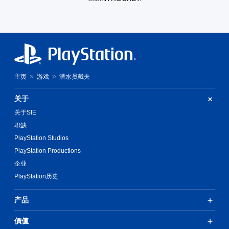
可
游
玩
您
无
需
打
主页
游戏
潜水员戴夫
开
控
制
关于
器
关于SIE
震
动
职缺
/
PlayStation Studios
触
PlayStation Productions
觉
反
企业
馈
PlayStation历史
即
可
游
产品
玩
游
價值
戏