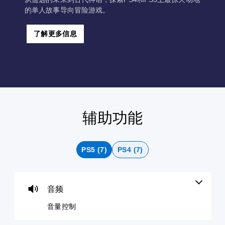
的单人故事导向冒险游戏。
了解更多信息
辅助功能
音
字
无
手
量
幕
需
动
控
（
运
保
制
基
动
存
PS5 (7)
PS4 (7)
本
控
您
您
）
制
可
可
即
以
以
游
调
可
创
戏
音频
低
建
游
仅
单
手
包
玩
音量控制
个
动
括
您
音
保
主