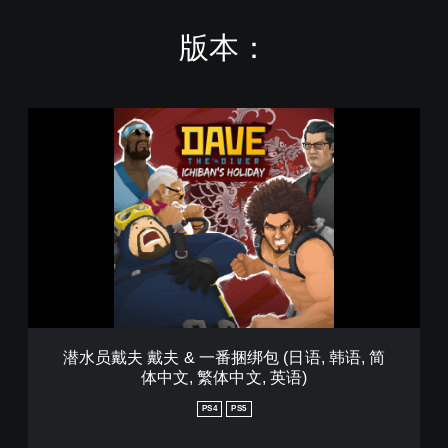
版本：
潜
水
员
戴
夫
戴
夫
&
一
番
捆
绑
包
潜水员戴夫 戴夫 & 一番捆绑包 (日语, 韩语, 简
(
体中文, 繁体中文, 英语)
日
语
PS4
PS5
,
韩