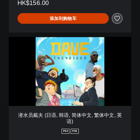
HK$156.00
语
,
简
添加到购物车
体
中
文
,
潜
繁
水
体
员
中
戴
文
夫
,
(
英
日
语
语
)
,
韩
语
,
简
潜水员戴夫 (日语, 韩语, 简体中文, 繁体中文, 英
体
语)
中
文
PS4
PS5
,