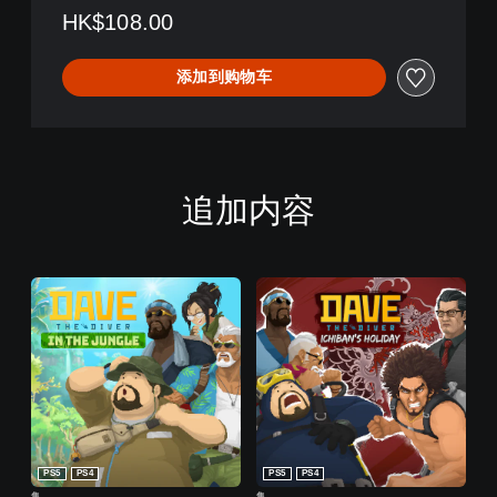
繁
HK$108.00
体
中
文
添加到购物车
,
英
语
)
追加内容
PS5
PS4
PS5
PS4
集
集