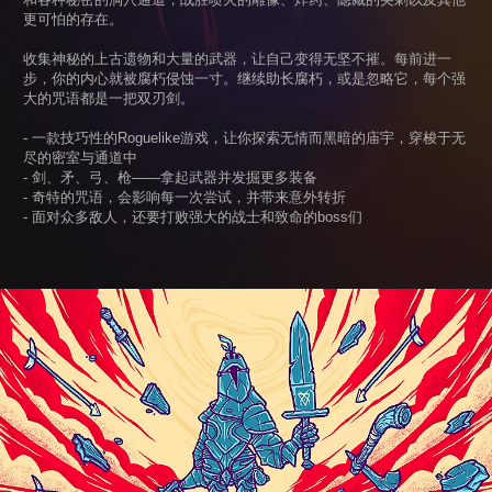
更可怕的存在。
收集神秘的上古遗物和大量的武器，让自己变得无坚不摧。每前进一
步，你的内心就被腐朽侵蚀一寸。继续助长腐朽，或是忽略它，每个强
大的咒语都是一把双刃剑。
- 一款技巧性的Roguelike游戏，让你探索无情而黑暗的庙宇，穿梭于无
尽的密室与通道中
- 剑、矛、弓、枪——拿起武器并发掘更多装备
- 奇特的咒语，会影响每一次尝试，并带来意外转折
- 面对众多敌人，还要打败强大的战士和致命的boss们