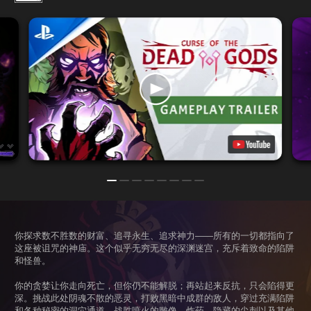
你探求数不胜数的财富、追寻永生、追求神力——所有的一切都指向了
这座被诅咒的神庙。这个似乎无穷无尽的深渊迷宫，充斥着致命的陷阱
和怪兽。
你的贪婪让你走向死亡，但你仍不能解脱；再站起来反抗，只会陷得更
深。挑战此处阴魂不散的恶灵，打败黑暗中成群的敌人，穿过充满陷阱
和各种秘密的洞穴通道，战胜喷火的雕像、炸药、隐藏的尖刺以及其他