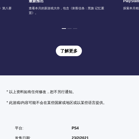
最新推出
PlayStat
6》第八赛
查看本月的新游戏大作，包含《刺客信条：黑旗 记忆重
探索本月精
置》。
了解更多
* 以上资料如有任何修改，恕不另行通知。
* 此游戏/内容可能不会在某些国家或地区或以某些语言提供。
平台:
PS4
发售日期:
23/2/2021