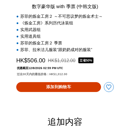
中
数字豪华版 with 季票 (中韩文版)
韩
文
苏菲的炼金工房２ ～不可思议梦的炼金术士～
版
《炼金工房》系列历代泳装组
)
实用武器组
实用道具组
苏菲的炼金工房２ 季票
苏菲、拉米洁儿服装“跟奶奶成对的服装”
HK$506.00
HK$1,012.00
立省50%
从原价HK$1,012.00折扣优惠
优惠截至12/8/2026 02:59 PM UTC
过去30天内的最低价格：HK$1,012.00
添加到购物车
追加内容