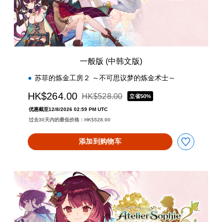
版
)
一般版 (中韩文版)
苏菲的炼金工房２ ～不可思议梦的炼金术士～
HK$264.00
HK$528.00
立省50%
从原价HK$528.00折扣优惠
优惠截至12/8/2026 02:59 PM UTC
过去30天内的最低价格：HK$528.00
添加到购物车
数
字
豪
华
版