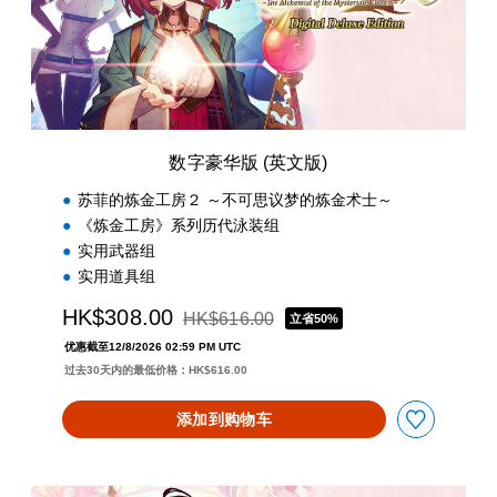
(
英
文
版
)
数字豪华版 (英文版)
苏菲的炼金工房２ ～不可思议梦的炼金术士～
《炼金工房》系列历代泳装组
实用武器组
实用道具组
HK$308.00
HK$616.00
立省50%
从原价HK$616.00折扣优惠
优惠截至12/8/2026 02:59 PM UTC
过去30天内的最低价格：HK$616.00
添加到购物车
数