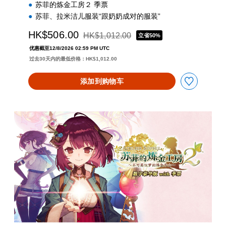
苏菲的炼金工房２ 季票
苏菲、拉米洁儿服装“跟奶奶成对的服装”
HK$506.00
HK$1,012.00
立省50%
从原价HK$1,012.00折扣优惠
优惠截至12/8/2026 02:59 PM UTC
过去30天内的最低价格：HK$1,012.00
添加到购物车
数
字
豪
华
版
w
i
t
h
季
票
(