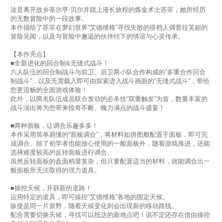
这是离开故乡基尔亨·贝尔并踏上漫长旅程的炼金术士苏菲，她所经历
的无数冒险中的一段故事。
本作描绘了苏菲在梦幻世界“艾德维格”寻找失散的搭档人偶普拉芙妲的
冒险见闻，以及与冒险中邂逅的伙伴结下的情谊与心灵传承。
【本作亮点】
■全新进化的回合制&无缝式战斗！
六人队伍的回合制战斗与前卫、后卫两小队合作构成的“多重合作回合
制战斗”，以及无需载入即可由探索进入战斗画面的“无缝式战斗”，带给
您更流畅的全面游戏体验！
此外，以两名队伍成员联合发动的必杀技“双重触发”为首，数量丰富的
战斗演出将为您带来惊奇不断、魄力满点的战斗盛宴！
■两种面板，让调合乐趣多多！
本作采用简单易懂的“面板调合”，将材料如拼图般配置于面板，即可完
成调合。除了初学者也能放心使用的一般面板外，随着游戏推进，还能
选择难度较高的反转面板进行调合。
虽然反转面板的盘面稍显复杂，但只要配置适当的材料，就能调合出一
般面板所无法取得的强力道具。
■操控天候，开辟新的道路！
运用特定的道具，即可操控“艾德维格”各地的固定天候。
纵使是同一片原野，随着天候变化则会出现新的移动路线。
配合需要切换天候，寻找可以抵达的新地点吧！说不定还存在借由操控