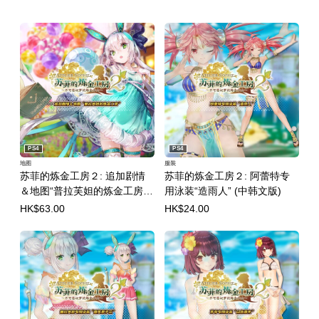
PS4
PS4
地图
服装
苏菲的炼金工房２: 追加剧情
苏菲的炼金工房２: 阿蕾特专
＆地图“普拉芙妲的炼金工房”
用泳装“造雨人” (中韩文版)
(中韩文版)
HK$63.00
HK$24.00