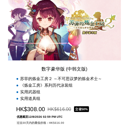
字
豪
华
版
(
中
韩
文
版
)
数字豪华版 (中韩文版)
苏菲的炼金工房２ ～不可思议梦的炼金术士～
《炼金工房》系列历代泳装组
实用武器组
实用道具组
HK$308.00
HK$616.00
立省50%
从原价HK$616.00折扣优惠
优惠截至12/8/2026 02:59 PM UTC
过去30天内的最低价格：HK$616.00