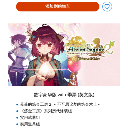
添加到购物车
数
字
豪
华
版
w
i
t
h
季
票
(
英
数字豪华版 with 季票 (英文版)
文
版
苏菲的炼金工房２ ～不可思议梦的炼金术士～
)
《炼金工房》系列历代泳装组
实用武器组
实用道具组