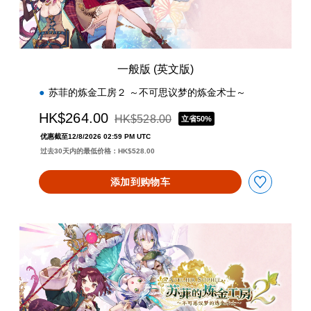
一般版 (英文版)
苏菲的炼金工房２ ～不可思议梦的炼金术士～
HK$264.00
HK$528.00
立省50%
从原价HK$528.00折扣优惠
优惠截至12/8/2026 02:59 PM UTC
过去30天内的最低价格：HK$528.00
添加到购物车
一
般
版
(
中
韩
文