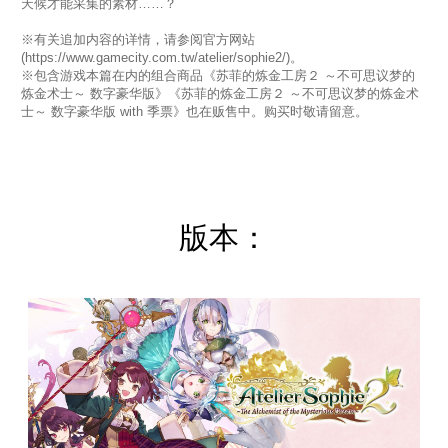
天候才能采集的素材……？
※有关追加内容的详情，请参阅官方网站
(https://www.gamecity.com.tw/atelier/sophie2/)。
※包含游戏本篇在内的组合商品《苏菲的炼金工房２ ～不可思议梦的
炼金术士～ 数字豪华版》《苏菲的炼金工房２ ～不可思议梦的炼金术
士～ 数字豪华版 with 季票》也在贩售中。购买时敬请留意。
版本：
一
般
版
(
英
文
版
)