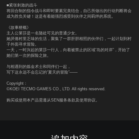
■紧张刺激的战斗
将回合制的指令战斗和即时要素完美结合，自己所做出的行动判断将会
成为胜负关键！这是有着能强烈感受到伙伴之间羁绊的系统。
《故事梗概》
主人公莱莎是一名随处可见的普通少女。
她厌倦村里乏味的生活，聚集了一群肝胆相照的伙伴们，一起计划到村
子外面寻求冒险。
一天，一时兴起的莱莎一行人，向着被禁止的区域“岛的对岸”，开始了
她们第一次的探险之旅。
与相遇到的炼金术士和同伴们一起，
写下这永远不会忘记的“夏天的冒险”――
Copyright：
©KOEI TECMO GAMES CO., LTD. All rights reserved.
购买或使用本产品需遵从SEN服务条款及使用协议。