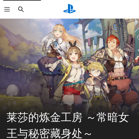
搜
索
莱莎的炼金工房 ～常暗女
王与秘密藏身处～