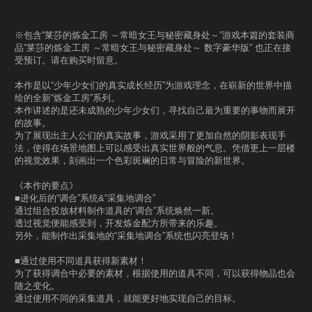
※包含“莱莎的炼金工房 ～常暗女王与秘密藏身处～”游戏本篇的套装商
品“莱莎的炼金工房 ～常暗女王与秘密藏身处～ 数字豪华版” 也正在接
受预订。请在购买时留意。
本作是以“少年少女们的真实成长经历”为游戏理念，在崭新的世界中描
绘的全新“炼金工房”系列。
本作讲述的是还未成熟的少年少女们，寻找自己最为重要的事物而展开
的故事。
为了展现出主人公们的真实故事，游戏采用了更加自然的阴影表现手
法，使得在场景地图上可以感受出真实世界般的气息。凭借更上一层楼
的视觉效果，刻画出一个色彩斑斓的日常与冒险的新世界。
《本作的要点》
■进化后的“调合”系统&“采集地调合”
通过组合投放材料制作道具的“调合”系统焕然一新。
透过视觉便能感受到，开发炼金配方所带来的乐趣。
另外，能制作出采集地的“采集地调合”系统也闪亮登场！
■通过使用不同道具获得新素材！
为了获得调合中必要的素材，根据使用的道具不同，可以获得物品也会
随之变化。
通过使用不同的采集道具，就能更好地实现自己的目标。