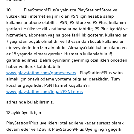
10. PlayStation®Plus'a yalnızca PlayStation®Store ve
yüksek hızlı internet erişimi olan PSN için hesaba sahip
kullanıcılar abone olabilir. PSN, PS Store ve PS Plus, kullanım
şartları ile ülke ve dil kısıtlamalarına tabidir; PS Plus içeriği ve
hizmetleri, abonenin yaşına göre farklılık gösterir. Kullanıcılar
7 yaşından büyük olmalıdır ve 18 yaşından küçük kullanıcılar
ebeveynlerinden izin almalıdır. Almanya'daki kullanıcıların en
az 18 yaşında olması gerekir. Hizmetin kullanılabilirliği
garanti edilmez. Belirli oyunların çevrimiçi özellikleri önceden
haber verilerek kaldırılabilir:
www.playstation.com/gameservers
. PlayStation®Plus satın
almak için onaylı ödeme yöntemi bilgileri gereklidir. Tüm
koşullar geçerlidir: PSN Hizmet Koşulları'nı
www.playstation.com/legal/PSNTerms
adresinde bulabilirsiniz.
12 aylık üyelik için:
PlayStation®Plus üyelikleri iptal edilene kadar süresiz olarak
devam eder ve 12 aylık PlayStation®Plus Üyeliği için geçerli