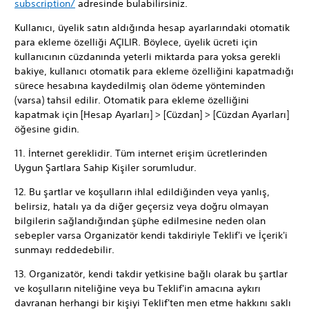
subscription/
adresinde bulabilirsiniz.
Kullanıcı, üyelik satın aldığında hesap ayarlarındaki otomatik
para ekleme özelliği AÇILIR. Böylece, üyelik ücreti için
kullanıcının cüzdanında yeterli miktarda para yoksa gerekli
bakiye, kullanıcı otomatik para ekleme özelliğini kapatmadığı
sürece hesabına kaydedilmiş olan ödeme yönteminden
(varsa) tahsil edilir. Otomatik para ekleme özelliğini
kapatmak için [Hesap Ayarları] > [Cüzdan] > [Cüzdan Ayarları]
öğesine gidin.
11. İnternet gereklidir. Tüm internet erişim ücretlerinden
Uygun Şartlara Sahip Kişiler sorumludur.
12. Bu şartlar ve koşulların ihlal edildiğinden veya yanlış,
belirsiz, hatalı ya da diğer geçersiz veya doğru olmayan
bilgilerin sağlandığından şüphe edilmesine neden olan
sebepler varsa Organizatör kendi takdiriyle Teklif'i ve İçerik'i
sunmayı reddedebilir.
13. Organizatör, kendi takdir yetkisine bağlı olarak bu şartlar
ve koşulların niteliğine veya bu Teklif'in amacına aykırı
davranan herhangi bir kişiyi Teklif'ten men etme hakkını saklı