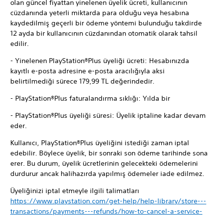
olan güncel fiyattan yinelenen üyelik ücreti, kullanıcının
cüzdanında yeterli miktarda para olduğu veya hesabına
kaydedilmiş geçerli bir ödeme yöntemi bulunduğu takdirde
12 ayda bir kullanıcının cüzdanından otomatik olarak tahsil
edilir.
- Yinelenen PlayStation®Plus üyeliği ücreti: Hesabınızda
kayıtlı e-posta adresine e-posta aracılığıyla aksi
belirtilmediği sürece 179,99 TL değerindedir.
- PlayStation®Plus faturalandırma sıklığı: Yılda bir
- PlayStation®Plus üyeliği süresi: Üyelik iptaline kadar devam
eder.
Kullanıcı, PlayStation®Plus üyeliğini istediği zaman iptal
edebilir. Böylece üyelik, bir sonraki son ödeme tarihinde sona
erer. Bu durum, üyelik ücretlerinin gelecekteki ödemelerini
durdurur ancak halihazırda yapılmış ödemeler iade edilmez.
Üyeliğinizi iptal etmeyle ilgili talimatları
https://www.playstation.com/get-help/help-library/store---
transactions/payments---refunds/how-to-cancel-a-service-