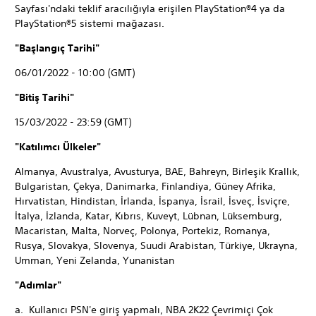
Sayfası'ndaki teklif aracılığıyla erişilen PlayStation®4 ya da
PlayStation®5 sistemi mağazası.
"Başlangıç Tarihi"
06/01/2022 - 10:00 (GMT)
"Bitiş Tarihi"
15/03/2022 - 23:59 (GMT)
"Katılımcı Ülkeler"
Almanya, Avustralya, Avusturya, BAE, Bahreyn, Birleşik Krallık,
Bulgaristan, Çekya, Danimarka, Finlandiya, Güney Afrika,
Hırvatistan, Hindistan, İrlanda, İspanya, İsrail, İsveç, İsviçre,
İtalya, İzlanda, Katar, Kıbrıs, Kuveyt, Lübnan, Lüksemburg,
Macaristan, Malta, Norveç, Polonya, Portekiz, Romanya,
Rusya, Slovakya, Slovenya, Suudi Arabistan, Türkiye, Ukrayna,
Umman, Yeni Zelanda, Yunanistan
"Adımlar"
a. Kullanıcı PSN'e giriş yapmalı, NBA 2K22 Çevrimiçi Çok