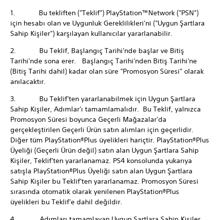
1. Bu tekliften ("Teklif") PlayStation™Network ("PSN")
için hesabı olan ve Uygunluk Gereklilikleri'ni ("Uygun Şartlara
Sahip Kişiler") karşılayan kullanıcılar yararlanabilir.
2. Bu Teklif, Başlangıç Tarihi'nde başlar ve Bitiş
Tarihi'nde sona erer. Başlangıç Tarihi'nden Bitiş Tarihi'ne
(Bitiş Tarihi dahil) kadar olan süre "Promosyon Süresi" olarak
anılacaktır.
3. Bu Teklif'ten yararlanabilmek için Uygun Şartlara
Sahip Kişiler, Adımlar'ı tamamlamalıdır. Bu Teklif, yalnızca
Promosyon Süresi boyunca Geçerli Mağazalar'da
gerçekleştirilen Geçerli Ürün satın alımları için geçerlidir.
Diğer tüm PlayStation®Plus üyelikleri hariçtir. PlayStation®Plus
Üyeliği (Geçerli Ürün değil) satın alan Uygun Şartlara Sahip
Kişiler, Teklif'ten yararlanamaz. PS4 konsolunda yukarıya
satışla PlayStation®Plus Üyeliği satın alan Uygun Şartlara
Sahip Kişiler bu Teklif'ten yararlanamaz. Promosyon Süresi
sırasında otomatik olarak yenilenen PlayStation®Plus
üyelikleri bu Teklif'e dahil değildir.
4. Adımları tamamlayan Uygun Şartlara Sahip Kişiler