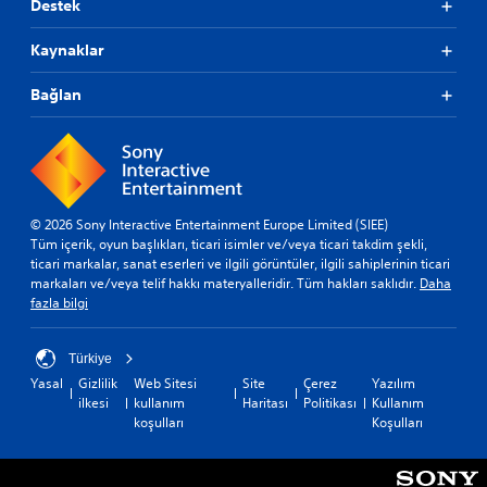
Destek
Kaynaklar
Bağlan
© 2026 Sony Interactive Entertainment Europe Limited (SIEE)
Tüm içerik, oyun başlıkları, ticari isimler ve/veya ticari takdim şekli,
ticari markalar, sanat eserleri ve ilgili görüntüler, ilgili sahiplerinin ticari
markaları ve/veya telif hakkı materyalleridir. Tüm hakları saklıdır.
Daha
fazla bilgi
Türkiye
Yasal
Gizlilik
Web Sitesi
Site
Çerez
Yazılım
ilkesi
kullanım
Haritası
Politikası
Kullanım
koşulları
Koşulları