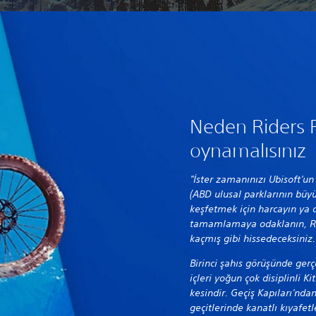
Neden Riders R
oynamalısınız
"İster zamanınızı Ubisoft'u
(ABD ulusal parklarının büyük
keşfetmek için harcayın ya d
tamamlamaya odaklanın, Ri
kaçmış gibi hissedeceksiniz
Birinci şahıs görüşünde gerç
içleri yoğun çok disiplinli K
kesindir. Geçiş Kapıları'nda
geçitlerinde kanatlı kıyafet