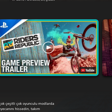
çok çeşitli çok oyunculu modlarda
eyecanını hissedin, takım