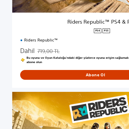
P
S
4
Riders Republic™ PS4 & 
&
P
PS4
PS5
S
Riders Republic™
5
Dahil
719,00 TL
Orijinal fiyat olan 719,00 TL üzerinden indirim u
Bu oyuna ve Oyun Kataloğu’ndaki diğer yüzlerce oyuna erişim sağlamak i
abone olun
Abone Ol
R
i
d
e
r
s