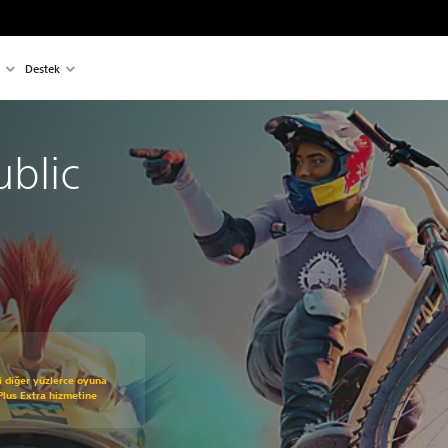
Destek
ublic
 719,00 TL üzerinden indirim uygulanmıştır
 diğer yüzlerce oyuna
Plus Extra hizmetine