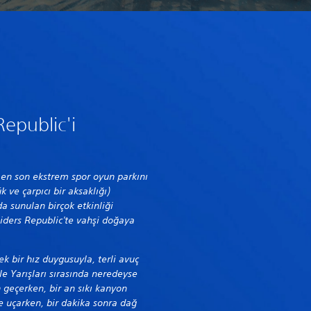
epublic'i
n en son ekstrem spor oyun parkını
 ve çarpıcı bir aksaklığı)
a sunulan birçok etkinliği
ders Republic'te vahşi doğaya
.
ek bir hız duygusuyla, terli avuç
itle Yarışları sırasında neredeyse
n geçerken, bir an sıkı kanyon
le uçarken, bir dakika sonra dağ