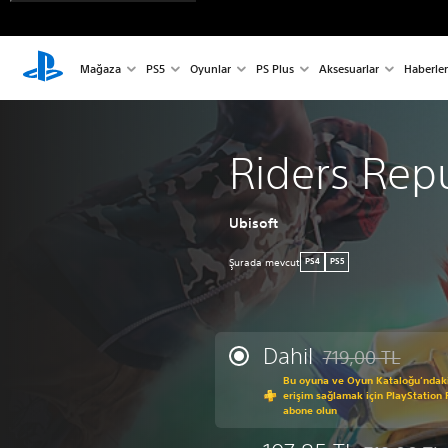
Mağaza
PS5
Oyunlar
PS Plus
Aksesuarlar
Haberler
Riders Rep
Ubisoft
Şurada mevcut
PS4
PS5
Dahil
719,00 TL
Orijinal fiyat olan
Bu oyuna ve Oyun Kataloğu’ndaki
erişim sağlamak için PlayStation 
abone olun