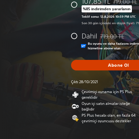
107,85 TL
719,00 TL
Orijinal fiya
%85 indirimden yararlanın
Teklif sonu: 12.8.2026 10:59 PM UTC
Son 30 gün içindeki en düşük fiyat: 71
Dahil
719,00 TL
Orijinal fiyat olan
Bu oyunu ve daha fazlasını indirm
hizmetine abone olun
Abone Ol
Çıktı 28/10/2021
Çevrimiçi oynama için PS Plus
gereklidir
Oyun içi satın almalar isteğe
bağlıdır
PS Plus hesabı olan, en fazla 64
çevrimiçi oyuncuyu destekler