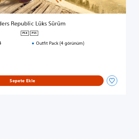
ders Republic Lüks Sürüm
PS4
PS5
4
Outfit Pack (4 görünüm)
Sepete Ekle