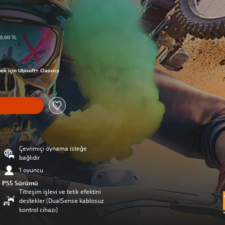
t olan 719,00 TL üzerinden indirim uygulanmıştır
9,00 TL
 719,00 TL üzerinden indirim uygulanmıştır
ek için Ubisoft+ Classics
Çevrimiçi oynama isteğe
bağlıdır
1 oyuncu
PS5 Sürümü
Titreşim işlevi ve tetik efektini
destekler (DualSense kablosuz
kontrol cihazı)