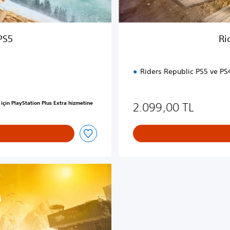
ü
k
s
PS5
Ri
S
ü
r
Riders Republic PS5 ve PS
ü
m
ygulanmıştır
çin PlayStation Plus Extra hizmetine
2.099,00 TL