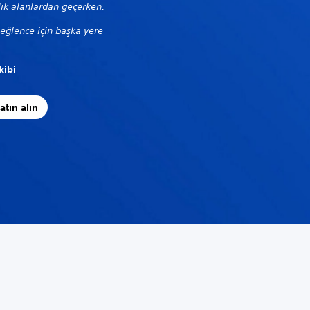
lık alanlardan geçerken.
 eğlence için başka yere
kibi
atın alın