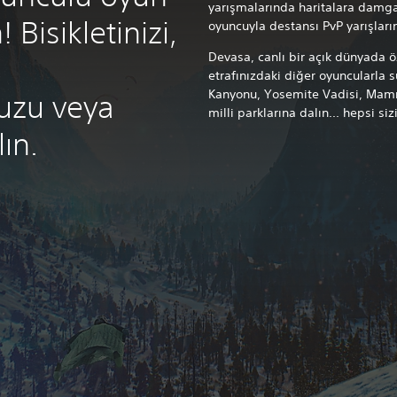
yarışmalarında haritalara damga
 Bisikletinizi,
oyuncuyla destansı PvP yarışların
Devasa, canlı bir açık dünyada 
etrafınızdaki diğer oyuncularla 
Kanyonu, Yosemite Vadisi, Mamm
uzu veya
milli parklarına dalın... hepsi siz
lın.