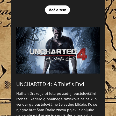
Več o tem
UNCHARTED 4: A Thief's End
Nathan Drake je tri leta po zadnji pustolovščini
izobesil kariero globalnega raziskovalca na klin,
vendar ga pustolovščine še vedno kličejo. Ko se
njegov brat Sam Drake znova pojavi z obljubo
nepozabne izkušnje in neodkritega bogastva,