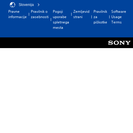
Slovenija
Pravne
Pravilnik o
Pogoji
Zemljevid
Pravilnik
Software
informacije
zasebnosti
uporabe
strani
za
Usage
spletnega
piškotke
Terms
mesta