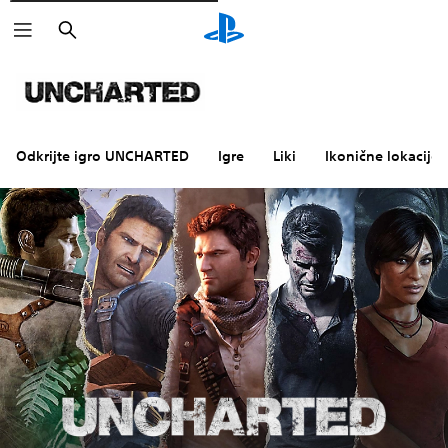
Išči
Odkrijte igro UNCHARTED
Igre
Liki
Ikonične lokacije