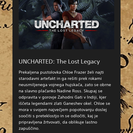
UNCHARTED: The Lost Legacy
Prekaljena pustolovka Chloe Frazer želi najti
starodavni artefakt in ga rešiti prek rokami
neusmiljenega vojnega hujskača, zato se obrne
na slavno plačanko Nadine Ross. Skupaj se
odpravita v gorovje Zahodni Gati v Indiji, kjer
iščeta legendarni zlati Ganeshev okel. Chloe se
mora v svojem največjem popotovanju doslej
soočiti s preteklostjo in se odločiti, kaj je
pripravljena žrtvovati, da oblikuje lastno
zapuščino.