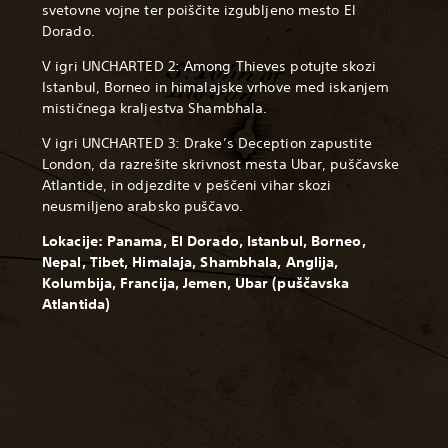
svetovne vojne ter poiščite izgubljeno mesto El
Dorado.
V igri UNCHARTED 2: Among Thieves potujte skozi
Istanbul, Borneo in himalajske vrhove med iskanjem
mističnega kraljestva Shambhala.
V igri UNCHARTED 3: Drake’s Deception zapustite
London, da razrešite skrivnost mesta Ubar, puščavske
Atlantide, in odjezdite v peščeni vihar skozi
neusmiljeno arabsko puščavo.
Lokacije: Panama, El Dorado, Istanbul, Borneo,
Nepal, Tibet, Himalaja, Shambhala, Anglija,
Kolumbija, Francija, Jemen, Ubar (puščavska
Atlantida)