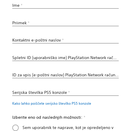
Ime
*
Priimek
*
Kontaktni e-poštni naslov
*
Spletni ID (uporabniško ime) PlayStation Network računa
*
ID za vpis (e-poštni naslov) PlayStation Network računa
*
Serijska številka PS5 konzole
*
Kako lahko poiščete serijsko številko PS5 konzole
Izberite eno od naslednjih možnosti:
*
Sem uporabnik te naprave, kot je opredeljeno v