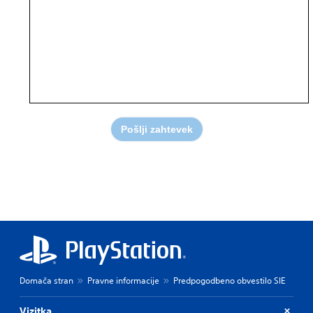
Pošlji zahtevek
Domača stran
Pravne informacije
Predpogodbeno obvestilo SIE
Vizitka