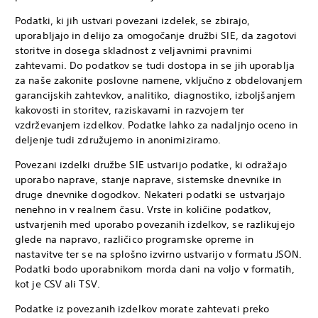
Podatki, ki jih ustvari povezani izdelek, se zbirajo,
uporabljajo in delijo za omogočanje družbi SIE, da zagotovi
storitve in dosega skladnost z veljavnimi pravnimi
zahtevami. Do podatkov se tudi dostopa in se jih uporablja
za naše zakonite poslovne namene, vključno z obdelovanjem
garancijskih zahtevkov, analitiko, diagnostiko, izboljšanjem
kakovosti in storitev, raziskavami in razvojem ter
vzdrževanjem izdelkov. Podatke lahko za nadaljnjo oceno in
deljenje tudi združujemo in anonimiziramo.
Povezani izdelki družbe SIE ustvarijo podatke, ki odražajo
uporabo naprave, stanje naprave, sistemske dnevnike in
druge dnevnike dogodkov. Nekateri podatki se ustvarjajo
nenehno in v realnem času. Vrste in količine podatkov,
ustvarjenih med uporabo povezanih izdelkov, se razlikujejo
glede na napravo, različico programske opreme in
nastavitve ter se na splošno izvirno ustvarijo v formatu JSON.
Podatki bodo uporabnikom morda dani na voljo v formatih,
kot je CSV ali TSV.
Podatke iz povezanih izdelkov morate zahtevati preko