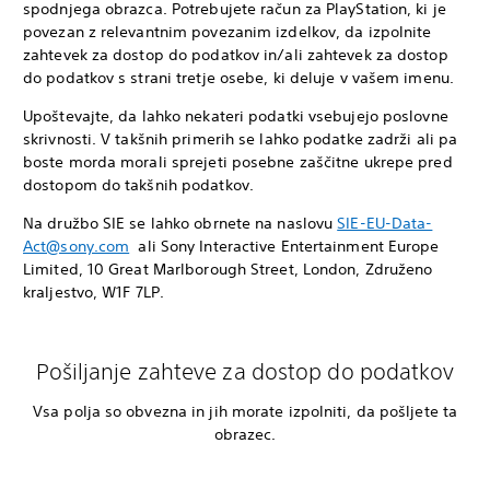
spodnjega obrazca. Potrebujete račun za PlayStation, ki je
povezan z relevantnim povezanim izdelkov, da izpolnite
zahtevek za dostop do podatkov in/ali zahtevek za dostop
do podatkov s strani tretje osebe, ki deluje v vašem imenu.
Upoštevajte, da lahko nekateri podatki vsebujejo poslovne
skrivnosti. V takšnih primerih se lahko podatke zadrži ali pa
boste morda morali sprejeti posebne zaščitne ukrepe pred
dostopom do takšnih podatkov.
Na družbo SIE se lahko obrnete na naslovu
SIE-EU-Data-
Act@sony.com
ali Sony Interactive Entertainment Europe
Limited, 10 Great Marlborough Street, London, Združeno
kraljestvo, W1F 7LP.
Pošiljanje zahteve za dostop do podatkov
Vsa polja so obvezna in jih morate izpolniti, da pošljete ta
obrazec.