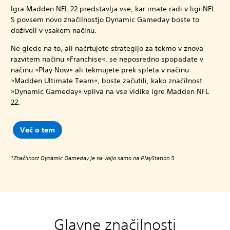
Igra Madden NFL 22 predstavlja vse, kar imate radi v ligi NFL.
S povsem novo značilnostjo Dynamic Gameday boste to
doživeli v vsakem načinu.
Ne glede na to, ali načrtujete strategijo za tekmo v znova
razvitem načinu »Franchise«, se neposredno spopadate v
načinu »Play Now« ali tekmujete prek spleta v načinu
»Madden Ultimate Team«, boste začutili, kako značilnost
»Dynamic Gameday« vpliva na vse vidike igre Madden NFL
22.
Več o tem
*Značilnost Dynamic Gameday je na voljo samo na PlayStation 5.
Glavne značilnosti