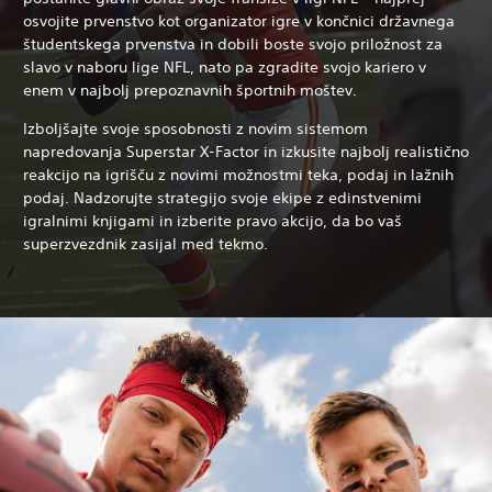
osvojite prvenstvo kot organizator igre v končnici državnega
študentskega prvenstva in dobili boste svojo priložnost za
slavo v naboru lige NFL, nato pa zgradite svojo kariero v
enem v najbolj prepoznavnih športnih moštev.
Izboljšajte svoje sposobnosti z novim sistemom
napredovanja Superstar X-Factor in izkusite najbolj realistično
reakcijo na igrišču z novimi možnostmi teka, podaj in lažnih
podaj. Nadzorujte strategijo svoje ekipe z edinstvenimi
igralnimi knjigami in izberite pravo akcijo, da bo vaš
superzvezdnik zasijal med tekmo.