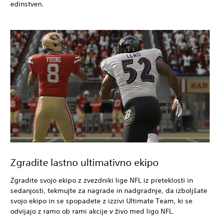
edinstven.
Zgradite lastno ultimativno ekipo
Zgradite svojo ekipo z zvezdniki lige NFL iz preteklosti in
sedanjosti, tekmujte za nagrade in nadgradnje, da izboljšate
svojo ekipo in se spopadete z izzivi Ultimate Team, ki se
odvijajo z ramo ob rami akcije v živo med ligo NFL.