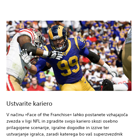
Ustvarite kariero
V načinu »Face of the Franchise« lahko postanete vzhajajoča
zvezda v ligi NFL in zgradite svojo kariero skozi osebno
prilagojene scenarije, igralne dogodke in izzive ter
ustvarjanje igralca, zaradi katerega bo vaš superzvezdnik