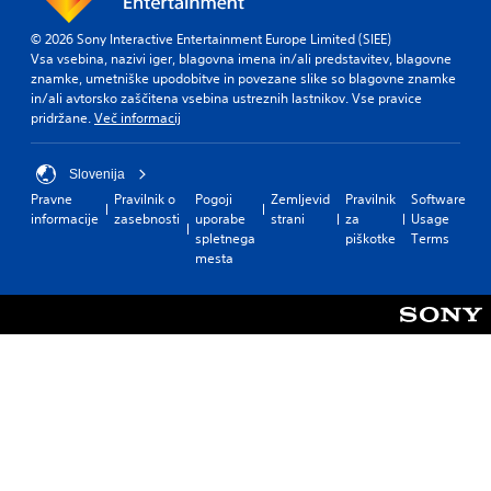
© 2026 Sony Interactive Entertainment Europe Limited (SIEE)
Vsa vsebina, nazivi iger, blagovna imena in/ali predstavitev, blagovne
znamke, umetniške upodobitve in povezane slike so blagovne znamke
in/ali avtorsko zaščitena vsebina ustreznih lastnikov. Vse pravice
pridržane.
Več informacij
Slovenija
Pravne
Pravilnik o
Pogoji
Zemljevid
Pravilnik
Software
informacije
zasebnosti
uporabe
strani
za
Usage
spletnega
piškotke
Terms
mesta