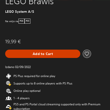
LEGO Brawls
LEGO System A/S
Na voljo na
PS4
PS5
19,99 €
Add to Cart
Izdano 02/09/2022
PS Plus required for online play
Supports up to 8 online players with PS Plus
Online play optional
1 - 4 players
PS5 and PS Portal cloud streaming supported only with Premium
subscription