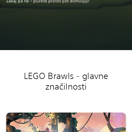
Zakaj pa ne – pustite prosto pot domišljiji!
LEGO Brawls – glavne
značilnosti