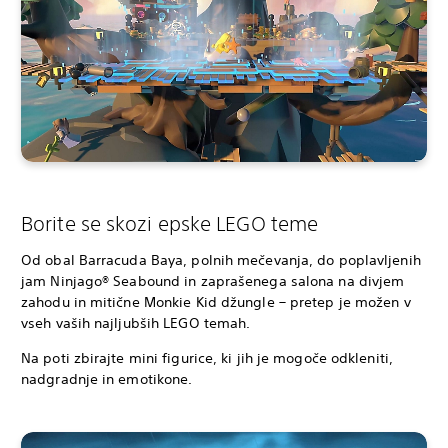
Borite se skozi epske LEGO teme
Od obal Barracuda Baya, polnih mečevanja, do poplavljenih
jam Ninjago® Seabound in zaprašenega salona na divjem
zahodu in mitične Monkie Kid džungle – pretep je možen v
vseh vaših najljubših LEGO temah.
Na poti zbirajte mini figurice, ki jih je mogoče odkleniti,
nadgradnje in emotikone.