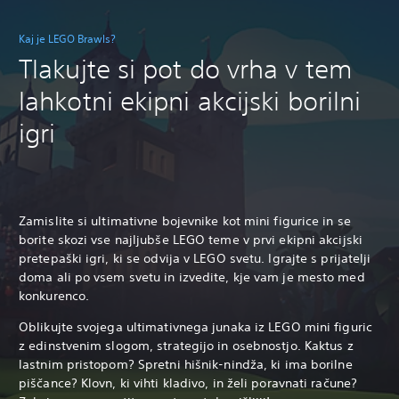
Kaj je LEGO Brawls?
Tlakujte si pot do vrha v tem
lahkotni ekipni akcijski borilni
igri
Zamislite si ultimativne bojevnike kot mini figurice in se
borite skozi vse najljubše LEGO teme v prvi ekipni akcijski
pretepaški igri, ki se odvija v LEGO svetu. Igrajte s prijatelji
doma ali po vsem svetu in izvedite, kje vam je mesto med
konkurenco.
Oblikujte svojega ultimativnega junaka iz LEGO mini figuric
z edinstvenim slogom, strategijo in osebnostjo. Kaktus z
lastnim pristopom? Spretni hišnik-nindža, ki ima borilne
piščance? Klovn, ki vihti kladivo, in želi poravnati račune?